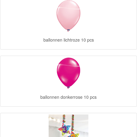
Forever
Friends
Spiderman
ballonnen lichtroze 10 pcs
Disney
princess
Angry
Birds
Batman
ballonnen donkerrose 10 pcs
Goede
dinosaurus
Dora
-