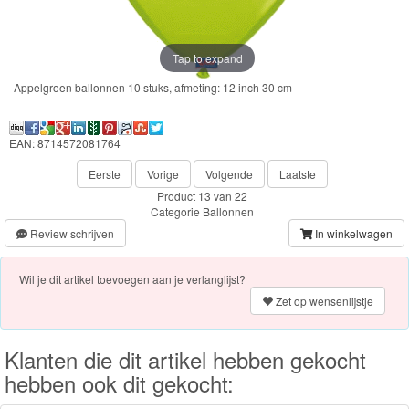
Frozen
Paw
Tap to expand
Patrol
Appelgroen ballonnen 10 stuks, afmeting: 12 inch 30 cm
Fireman
Sam
EAN: 8714572081764
Eerste
Vorige
Volgende
Laatste
Magische
Product 13 van 22
Eenhoorn
Categorie
Ballonnen
Review schrijven
In winkelwagen
Mickey
&
Wil je dit artikel toevoegen aan je verlanglijst?
Zet op wensenlijstje
Minnie
Puzzels
Klanten die dit artikel hebben gekocht
hebben ook dit gekocht:
Avengers