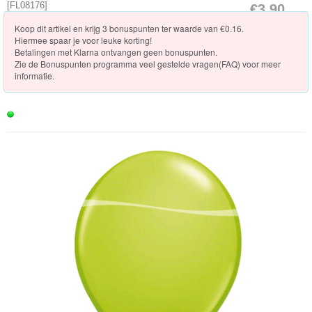
Knuffels
[
FL08176
]
€3.90
[Op voorraad]
Koop dit artikel en krijg 3 bonuspunten ter waarde van €0.16.
Schleich
Hiermee spaar je voor leuke korting!
Betalingen met Klarna ontvangen geen bonuspunten.
Enchantimals
Zie de
Bonuspunten programma veel gestelde vragen(FAQ)
voor meer
informatie.
Shimmer
&
Shine
Little
Dutch
PJ
Masks
Super
Mario