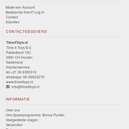
Maak een Account
Bestaande Klant? Log In
Contact
Klachten
CONTACTGEGEVENS
Time4Toys.nl
Time 4 Toys B.V.
Pakketboot 15C
3991 CH Houten
Nederland
Klantenservice:
tel:+31 30 6365310
whatsapp: 06-39623276
www.time4toys.nl
- info@time4toys.nl
INFORMATIE
Over ons
Ons Spaarprogramma: Bonus Punten
Veelgestelde vragen
Verzenden