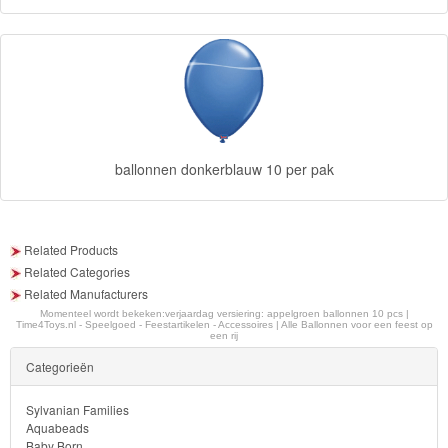
Monster
High
My
Little
Pony
ballonnen donkerblauw 10 per pak
Finding
Dory
Related Products
Planes
Related Categories
Related Manufacturers
Sofia
Momenteel wordt bekeken:
verjaardag versiering: appelgroen ballonnen 10 pcs |
Time4Toys.nl - Speelgoed - Feestartikelen - Accessoires | Alle Ballonnen voor een feest op
een rij
het
Categorieën
prinsesje
Sylvanian Families
Barbie
Aquabeads
Baby Born