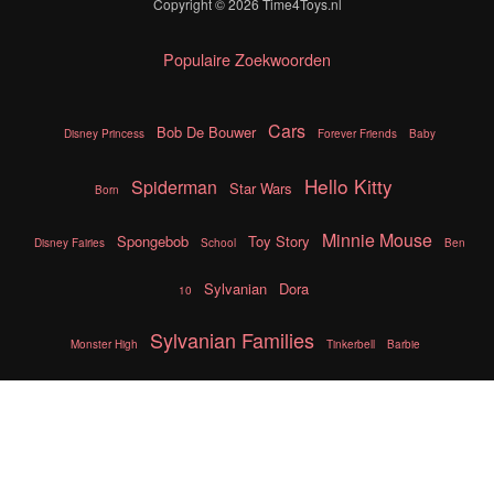
Copyright © 2026
Time4Toys.nl
Populaire Zoekwoorden
Cars
Bob De Bouwer
Disney Princess
Forever Friends
Baby
Hello Kitty
Spiderman
Star Wars
Born
Minnie Mouse
Spongebob
Toy Story
Disney Fairies
School
Ben
Sylvanian
Dora
10
Sylvanian Families
Monster High
Tinkerbell
Barbie