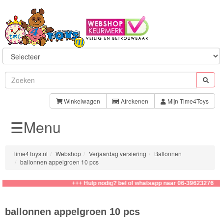
Sylvanian
Families
Winkelwagen
Afrekenen
Mijn Time4Toys
☰Menu
Aquabeads
Baby
Time4Toys.nl
Webshop
Verjaardag versiering
Ballonnen
Born
ballonnen appelgroen 10 pcs
Baby
+++ Hulp nodig? bel of whatsapp naar 06-39623276
Annabell
ballonnen appelgroen 10 pcs