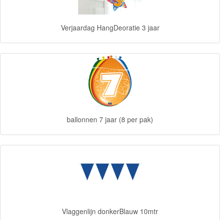
Diego
Verjaardag HangDeoratie 3 jaar
Hello
Kitty
Blaze
Looney
tunes
ballonnen 7 jaar (8 per pak)
Minions
Ben
10
Fairies
Megabloks
Vlaggenlijn donkerBlauw 10mtr