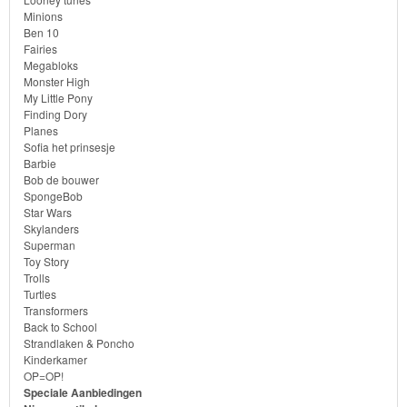
Minions
Ben 10
Transformers
Fairies
Megabloks
Back
Monster High
My Little Pony
to
Finding Dory
School
Planes
Sofia het prinsesje
Barbie
Strandlaken
Bob de bouwer
&
SpongeBob
Star Wars
Poncho
Skylanders
Superman
Toy Story
Kinderkamer
Trolls
Turtles
OP=OP!
Transformers
Back to School
Strandlaken & Poncho
Kinderkamer
OP=OP!
Speciale Aanbiedingen