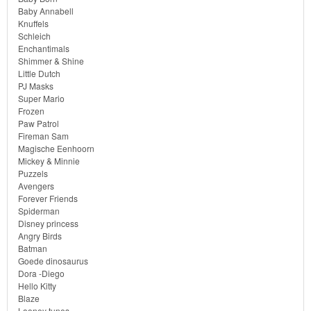
Bob
Baby Annabell
Knuffels
de
Schleich
bouwer
Enchantimals
Shimmer & Shine
Little Dutch
SpongeBob
PJ Masks
Super Mario
Star
Frozen
Paw Patrol
Wars
Fireman Sam
Magische Eenhoorn
Mickey & Minnie
Skylanders
Puzzels
Avengers
Superman
Forever Friends
Spiderman
Disney princess
Toy
Angry Birds
Story
Batman
Goede dinosaurus
Dora -Diego
Trolls
Hello Kitty
Blaze
Turtles
Looney tunes