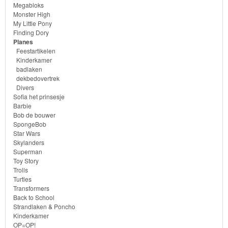
Megabloks
Monster High
Skylanders
My Little Pony
Finding Dory
Superman
Planes
Feestartikelen
Kinderkamer
Toy
badlaken
Story
dekbedovertrek
Divers
Sofia het prinsesje
Trolls
Barbie
Bob de bouwer
Turtles
SpongeBob
Star Wars
Skylanders
Transformers
Superman
Toy Story
Back
Trolls
Turtles
to
Transformers
School
Back to School
Strandlaken & Poncho
Kinderkamer
Strandlaken
OP=OP!