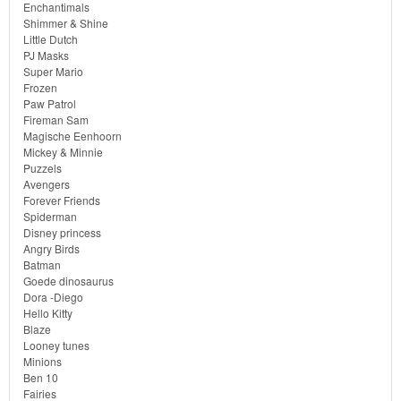
dekbedovertrek
Enchantimals
Shimmer & Shine
Divers
Little Dutch
PJ Masks
Super Mario
Frozen
Sofia
Paw Patrol
Fireman Sam
het
Magische Eenhoorn
prinsesje
Mickey & Minnie
Puzzels
Avengers
Barbie
Forever Friends
Spiderman
Bob
Disney princess
Angry Birds
de
Batman
bouwer
Goede dinosaurus
Dora -Diego
Hello Kitty
SpongeBob
Blaze
Looney tunes
Star
Minions
Ben 10
Wars
Fairies