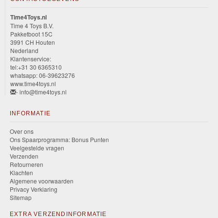
Time4Toys.nl
Time 4 Toys B.V.
Pakketboot 15C
3991 CH Houten
Nederland
Klantenservice:
tel:+31 30 6365310
whatsapp: 06-39623276
www.time4toys.nl
- info@time4toys.nl
INFORMATIE
Over ons
Ons Spaarprogramma: Bonus Punten
Veelgestelde vragen
Verzenden
Retourneren
Klachten
Algemene voorwaarden
Privacy Verklaring
Sitemap
EXTRA VERZENDINFORMATIE