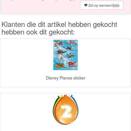
Zet op wensenlijstje
Forever
Friends
Klanten die dit artikel hebben gekocht
Spiderman
hebben ook dit gekocht:
Disney
princess
Angry
Birds
Disney Planes sticker
Batman
Goede
dinosaurus
Dora
-