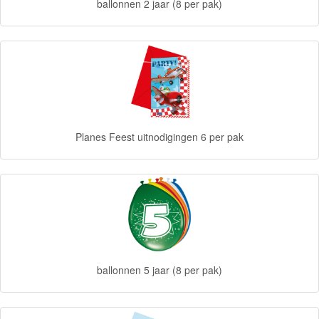
ballonnen 2 jaar (8 per pak)
Diego
Hello
Kitty
Blaze
Looney
Planes Feest uitnodigingen 6 per pak
tunes
Minions
Ben
10
Fairies
ballonnen 5 jaar (8 per pak)
Megabloks