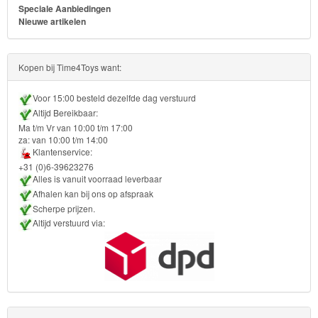
Speciale Aanbiedingen
&
Nieuwe artikelen
Poncho
Kinderkamer
Kopen bij Time4Toys want:
OP=OP!
Voor 15:00 besteld dezelfde dag verstuurd
Altijd Bereikbaar:
Ma t/m Vr van 10:00 t/m 17:00
za: van 10:00 t/m 14:00
Klantenservice:
+31 (0)6-39623276
Alles is vanuit voorraad leverbaar
Afhalen kan bij ons op afspraak
Scherpe prijzen.
Altijd verstuurd via: