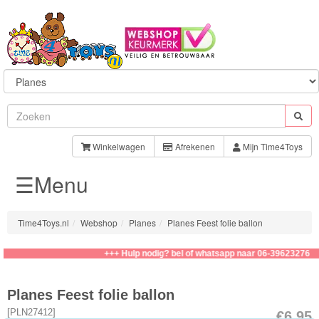
Sylvanian
Families
Winkelwagen
Afrekenen
Mijn Time4Toys
☰Menu
Aquabeads
Baby
Time4Toys.nl
Webshop
Planes
Planes Feest folie ballon
Born
+++ Hulp nodig? bel of whatsapp naar 06-39623276
Baby
Annabell
Planes Feest folie ballon
[
PLN27412
]
€6.95