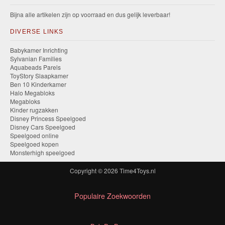
Bijna alle artikelen zijn op voorraad en dus gelijk leverbaar!
DIVERSE LINKS
Babykamer Inrichting
Sylvanian Families
Aquabeads Parels
ToyStory Slaapkamer
Ben 10 Kinderkamer
Halo Megabloks
Megabloks
Kinder rugzakken
Disney Princess Speelgoed
Disney Cars Speelgoed
Speelgoed online
Speelgoed kopen
Monsterhigh speelgoed
Copyright © 2026
Time4Toys.nl
Populaire Zoekwoorden