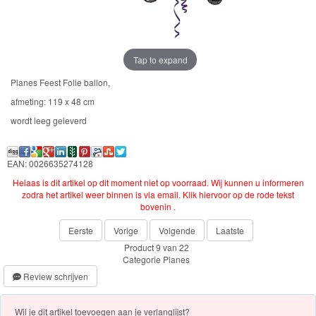
Frozen
Paw
Patrol
Tap to expand
Planes Feest Folie ballon,
Fireman
afmeting: 119 x 48 cm
Sam
wordt leeg geleverd
Magische
Eenhoorn
EAN: 0026635274128
Helaas is dit artikel op dit moment niet op voorraad. Wij kunnen u informeren
Mickey
zodra het artikel weer binnen is via email. Klik hiervoor op de rode tekst
bovenin .
&
Eerste
Vorige
Volgende
Laatste
Minnie
Product 9 van 22
Categorie
Planes
Puzzels
Review schrijven
Avengers
Wil je dit artikel toevoegen aan je verlanglijst?