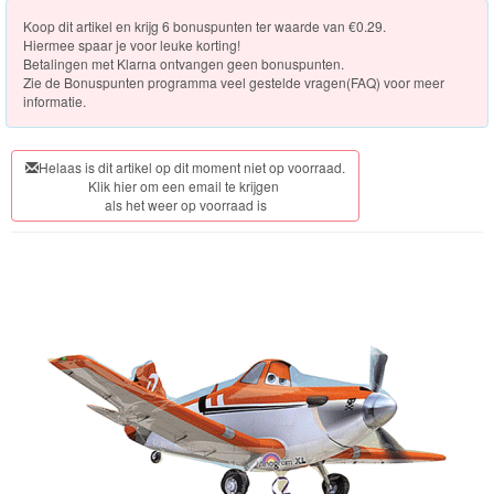
Knuffels
Koop dit artikel en krijg 6 bonuspunten ter waarde van €0.29.
Hiermee spaar je voor leuke korting!
Schleich
Betalingen met Klarna ontvangen geen bonuspunten.
Zie de
Bonuspunten programma veel gestelde vragen(FAQ)
voor meer
Enchantimals
informatie.
Shimmer
Helaas is dit artikel op dit moment niet op voorraad.
&
Klik hier om een email te krijgen
als het weer op voorraad is
Shine
Little
Dutch
PJ
Masks
Super
Mario