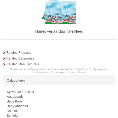
Monster
High
My
Planes verjaardag Tafelkleed
Little
Pony
Finding
Related Products
Dory
Related Categories
Related Manufacturers
Planes
Momenteel wordt bekeken:
Planes Feest folie ballon | Time4Toys.nl - Speelgoed -
Feestartikelen - Accessoires | Disney Planes
Categorieën
Feestartikelen
Sylvanian Families
Kinderkamer
Aquabeads
Baby Born
badlaken
Baby Annabell
Knuffels
Schleich