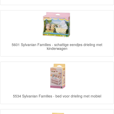
Frozen
Paw
Patrol
Fireman
5601 Sylvanian Families - schattige eendjes drieling met
Sam
kinderwagen
Magische
Eenhoorn
Mickey
&
Minnie
5534 Sylvanian Families - bed voor drieling met mobiel
Puzzels
Avengers