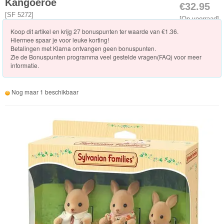
Kangoeroe
€32.95
Vakantie
[
SF 5272
]
[Op voorraad]
Koop dit artikel en krijg 27 bonuspunten ter waarde van €1.36.
Winkels
Hiermee spaar je voor leuke korting!
Betalingen met Klarna ontvangen geen bonuspunten.
Zie de
Bonuspunten programma veel gestelde vragen(FAQ)
voor meer
Dokter/Tandarts
informatie.
Meubels
Nog maar 1 beschikbaar
en
Accessoires
PretPark
Voertuigen
Seizoenen/Specials
Verrassinszakjes