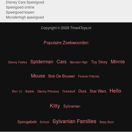
Disney Cars Speelgoed
Speelgoed online
Speelgoed kopen
Monsterhigh speelgoed
Copyright © 2026
Time4Toys.nl
Populaire Zoekwoorden
Spiderman
Cars
Minnie
Toy Story
Disney Fairies
Monster High
Mouse
Bob De Bouwer
Forever Friends
Hello
Dora
Star Wars
Ben 10
Barbie
Disney Princess
Tinkerbell
Kitty
Sylvanian
Sylvanian Families
Spongebob
School
Baby Born