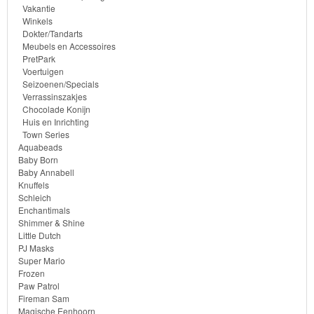
Vakantie
Winkels
Monster
Dokter/Tandarts
High
Meubels en Accessoires
PretPark
Voertuigen
My
Seizoenen/Specials
Little
Verrassinszakjes
Chocolade Konijn
Pony
Huis en Inrichting
Town Series
Finding
Aquabeads
Baby Born
Dory
Baby Annabell
Knuffels
Schleich
Planes
Enchantimals
Shimmer & Shine
Sofia
Little Dutch
PJ Masks
het
Super Mario
prinsesje
Frozen
Paw Patrol
Fireman Sam
Barbie
Magische Eenhoorn