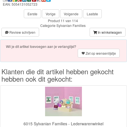
Knuffels
EAN: 5054131052723
Eerste
Vorige
Volgende
Laatste
Schleich
Product 11 van 114
Categorie
Sylvanian Families
Enchantimals
Review schrijven
In winkelwagen
Shimmer
Wil je dit artikel toevoegen aan je verlanglijst?
&
Zet op wensenlijstje
Shine
Klanten die dit artikel hebben gekocht
Little
hebben ook dit gekocht:
Dutch
PJ
Masks
Super
Mario
6015 Sylvanian Families - Lederwarenwinkel