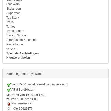
Turtles
Star Wars
Skylanders
Superman
Transformers
Toy Story
Trolls
Back
Turtles
Transformers
to
Back to School
School
Strandlaken & Poncho
Kinderkamer
OP=OP!
Strandlaken
Speciale Aanbiedingen
Nieuwe artikelen
&
Poncho
Kopen bij Time4Toys want:
Kinderkamer
Voor 15:00 besteld dezelfde dag verstuurd
OP=OP!
Altijd Bereikbaar:
Ma t/m Vr van 10:00 t/m 17:00
za: van 10:00 t/m 14:00
Klantenservice:
+31 (0)6-39623276