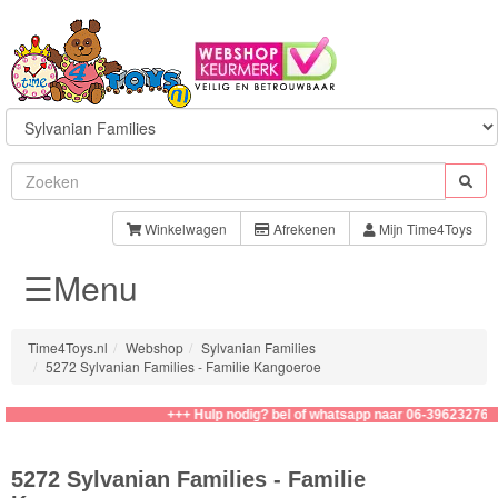
Sylvanian
Families
Winkelwagen
Afrekenen
Mijn Time4Toys
☰Menu
Families
Baby
Time4Toys.nl
Webshop
Sylvanian Families
5272 Sylvanian Families - Familie Kangoeroe
Kapsalon
+++ Hulp nodig? bel of whatsapp naar 06-39623276
Speelsets
5272 Sylvanian Families - Familie
School/Kinderopvang