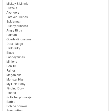
Mickey & Minnie
Bob
Puzzels
Avengers
de
Forever Friends
Spiderman
bouwer
Disney princess
Angry Birds
SpongeBob
Batman
Goede dinosaurus
Dora -Diego
Star
Hello Kitty
Wars
Blaze
Looney tunes
Minions
Skylanders
Ben 10
Fairies
Superman
Megabloks
Monster High
My Little Pony
Toy
Finding Dory
Story
Planes
Sofia het prinsesje
Barbie
Trolls
Bob de bouwer
SpongeBob