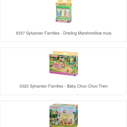
Forever
Friends
Spiderman
5337 Sylvanian Families - Drieling Marshmellow muis
Disney
princess
Angry
Birds
5320 Sylvanian Families - Baby Choo Choo Trein
Batman
Goede
dinosaurus
Dora