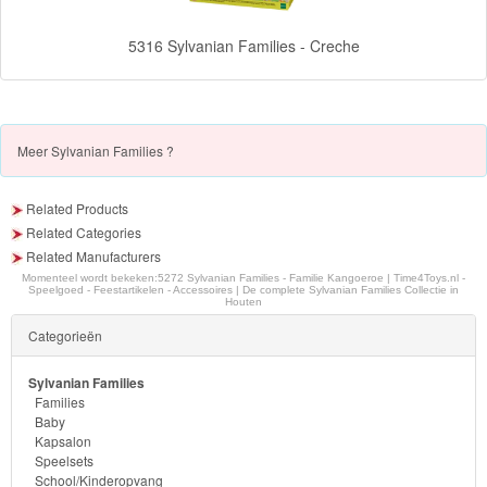
-
Diego
5316 Sylvanian Families - Creche
Hello
Kitty
Meer
Sylvanian Families ?
Blaze
Related Products
Looney
Related Categories
tunes
Related Manufacturers
Momenteel wordt bekeken:
5272 Sylvanian Families - Familie Kangoeroe | Time4Toys.nl -
Speelgoed - Feestartikelen - Accessoires | De complete Sylvanian Families Collectie in
Minions
Houten
Categorieën
Ben
10
Sylvanian Families
Families
Baby
Fairies
Kapsalon
Speelsets
Megabloks
School/Kinderopvang