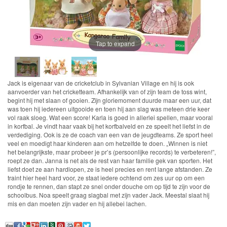
Chocolade
Konijn
Huis
Tap to expand
en
Inrichting
Jack is eigenaar van de cricketclub in Sylvanian Village en hij is ook
Town
aanvoerder van het cricketteam. Afhankelijk van of zijn team de toss wint,
begint hij met slaan of gooien. Zijn gloriemoment duurde maar een uur, dat
Series
was toen hij iedereen uitgooide en toen hij aan slag was meteen drie keer
vol raak sloeg. Wat een score! Karla is goed in allerlei spellen, maar vooral
in korfbal. Je vindt haar vaak bij het korfbalveld en ze speelt het liefst in de
verdediging. Ook is ze de coach van een van de jeugdteams. Ze sport heel
Aquabeads
veel en moedigt haar kinderen aan om hetzelfde te doen. „Winnen is niet
het belangrijkste, maar probeer je pr’s (persoonlijke records) te verbeteren!”,
Baby
roept ze dan. Janna is net als de rest van haar familie gek van sporten. Het
liefst doet ze aan hardlopen, ze is heel precies en rent lange afstanden. Ze
Born
traint hier heel hard voor, ze staat iedere ochtend om zes uur op om een
rondje te rennen, dan stapt ze snel onder douche om op tijd te zijn voor de
schoolbus. Noa speelt graag slagbal met zijn vader Jack. Meestal slaat hij
Baby
mis en dan moeten zijn vader en hij allebei lachen.
Annabell