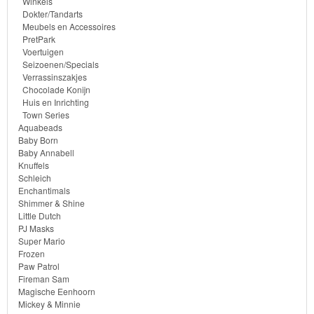
Winkels
Dokter/Tandarts
Monster
Meubels en Accessoires
PretPark
High
Voertuigen
Seizoenen/Specials
My
Verrassinszakjes
Chocolade Konijn
Little
Huis en Inrichting
Town Series
Pony
Aquabeads
Baby Born
Finding
Baby Annabell
Knuffels
Dory
Schleich
Enchantimals
Planes
Shimmer & Shine
Little Dutch
PJ Masks
Sofia
Super Mario
het
Frozen
Paw Patrol
prinsesje
Fireman Sam
Magische Eenhoorn
Barbie
Mickey & Minnie