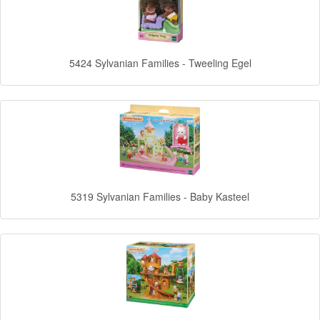
Forever
Friends
5424 Sylvanian Families - Tweeling Egel
Spiderman
Disney
princess
Angry
Birds
5319 Sylvanian Families - Baby Kasteel
Batman
Goede
dinosaurus
Dora