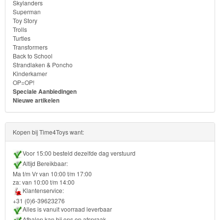
Skylanders
Turtles
Superman
Toy Story
Transformers
Trolls
Turtles
Transformers
Back
Back to School
to
Strandlaken & Poncho
Kinderkamer
School
OP=OP!
Speciale Aanbiedingen
Nieuwe artikelen
Strandlaken
&
Poncho
Kopen bij Time4Toys want:
Kinderkamer
Voor 15:00 besteld dezelfde dag verstuurd
Altijd Bereikbaar:
OP=OP!
Ma t/m Vr van 10:00 t/m 17:00
za: van 10:00 t/m 14:00
Klantenservice:
+31 (0)6-39623276
Alles is vanuit voorraad leverbaar
Afhalen kan bij ons op afspraak