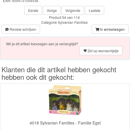
EAN: 5054131054536
Knuffels
Eerste
Vorige
Volgende
Laatste
Schleich
Product 54 van 114
Categorie
Sylvanian Families
Review schrijven
In winkelwagen
Enchantimals
Shimmer
Wil je dit artikel toevoegen aan je verlanglijst?
Zet op wensenlijstje
&
Shine
Klanten die dit artikel hebben gekocht
Little
hebben ook dit gekocht:
Dutch
PJ
Masks
Super
4018 Sylvanian Families - Familie Egel
Mario