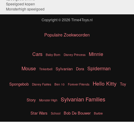
Speelgoed kopen
Monsterhigh speelgoed
Copyright © 2026
Time4Toys.nl
Populaire Zoekwoorden
Cars
Minnie
Baby Born
Disney Princess
Mouse
Spiderman
Sylvanian
Dora
Tinkerbell
Hello Kitty
Spongebob
Toy
Disney Fairies
Ben 10
Forever Friends
Sylvanian Families
Story
Monster High
Star Wars
Bob De Bouwer
School
Barbie