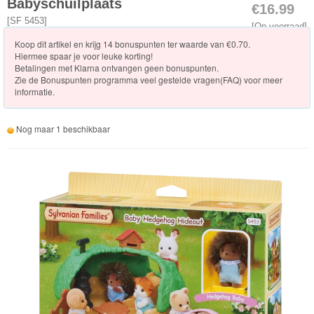
Babyschuilplaats
€16.99
Vakantie
[
SF 5453
]
[Op voorraad]
Koop dit artikel en krijg 14 bonuspunten ter waarde van €0.70.
Winkels
Hiermee spaar je voor leuke korting!
Betalingen met Klarna ontvangen geen bonuspunten.
Zie de
Bonuspunten programma veel gestelde vragen(FAQ)
voor meer
Dokter/Tandarts
informatie.
Meubels
Nog maar 1 beschikbaar
en
Accessoires
PretPark
Voertuigen
Seizoenen/Specials
Verrassinszakjes