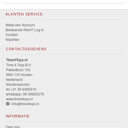
KLANTEN SERVICE
Maak een Account
Bestaande Klant? Log In
Contact
Klachten
CONTACTGEGEVENS
Time4Toys.nl
Time 4 Toys B.V.
Pakketboot 15C
3991 CH Houten
Nederland
Klantenservice:
tel:+31 30 6365310
whatsapp: 06-39623276
www.time4toys.nl
- info@time4toys.nl
INFORMATIE
Over ons