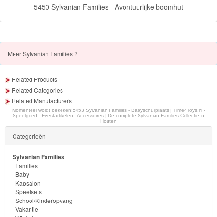
-
5450 Sylvanian Families - Avontuurlijke boomhut
Diego
Hello
Kitty
Meer
Sylvanian Families ?
Blaze
Related Products
Related Categories
Looney
Related Manufacturers
tunes
Momenteel wordt bekeken:
5453 Sylvanian Families - Babyschuilplaats | Time4Toys.nl -
Speelgoed - Feestartikelen - Accessoires | De complete Sylvanian Families Collectie in
Houten
Minions
Categorieën
Ben
Sylvanian Families
Families
10
Baby
Kapsalon
Fairies
Speelsets
School/Kinderopvang
Vakantie
Megabloks