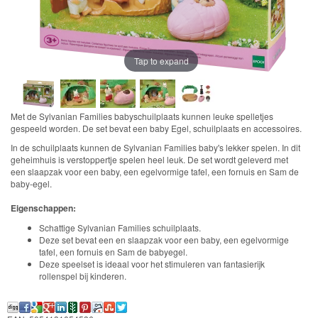
Chocolade
Konijn
Huis
Tap to expand
en
Inrichting
Met de Sylvanian Families babyschuilplaats kunnen leuke spelletjes
Town
gespeeld worden. De set bevat een baby Egel, schuilplaats en accessoires.
Series
In de schuilplaats kunnen de Sylvanian Families baby's lekker spelen. In dit
geheimhuis is verstoppertje spelen heel leuk. De set wordt geleverd met
een slaapzak voor een baby, een egelvormige tafel, een fornuis en Sam de
baby-egel.
Aquabeads
Eigenschappen:
Baby
Schattige Sylvanian Families schuilplaats.
Deze set bevat een en slaapzak voor een baby, een egelvormige
Born
tafel, een fornuis en Sam de babyegel.
Deze speelset is ideaal voor het stimuleren van fantasierijk
Baby
rollenspel bij kinderen.
Annabell