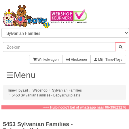
Sylvanian
Families
Winkelwagen
Afrekenen
Mijn Time4Toys
☰Menu
Families
Baby
Time4Toys.nl
Webshop
Sylvanian Families
5453 Sylvanian Families - Babyschuilplaats
Kapsalon
+++ Hulp nodig? bel of whatsapp naar 06-39623276
Speelsets
5453 Sylvanian Families -
School/Kinderopvang