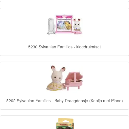
Frozen
Paw
Patrol
Fireman
5236 Sylvanian Families - kleedruimtset
Sam
Magische
Eenhoorn
Mickey
&
5202 Sylvanian Families - Baby Draagdoosje (Konijn met Piano)
Minnie
Puzzels
Avengers