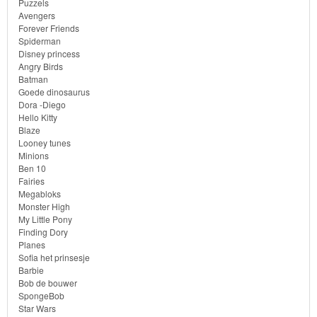
Puzzels
Avengers
Bob
Forever Friends
de
Spiderman
Disney princess
bouwer
Angry Birds
Batman
Goede dinosaurus
SpongeBob
Dora -Diego
Hello Kitty
Star
Blaze
Looney tunes
Wars
Minions
Ben 10
Skylanders
Fairies
Megabloks
Monster High
Superman
My Little Pony
Finding Dory
Toy
Planes
Sofia het prinsesje
Story
Barbie
Bob de bouwer
Trolls
SpongeBob
Star Wars