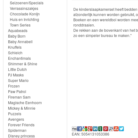
Seizoenen/Specials
Verrassinszakjes
Vakantie
De kinderslaapkamerset heeft bedden
Chocolade Konijn
afzonderlijk kunnen worden gebruikt, 
Huis en Inrichting
Boeken en een wereldbol worden meeg
Winkels
Town Series
ronddraaien.
De rekken aan de bovenkant van het 
Aquabeads
zo een simpeler bureau te maken."
Baby Born
Dokter/Tandarts
Baby Annabell
Knuffels
Meubels
Schleich
Enchantimals
en
Shimmer & Shine
Accessoires
Little Dutch
PJ Masks
Super Mario
PretPark
Frozen
Paw Patrol
Voertuigen
Fireman Sam
Magische Eenhoorn
Mickey & Minnie
Seizoenen/Specials
Puzzels
Avengers
Verrassinszakjes
Forever Friends
Spiderman
EAN: 5054131053386
Disney princess