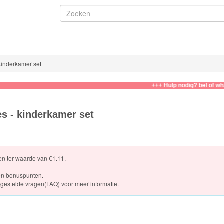
kinderkamer set
+++ Hulp nodig? bel of whatsapp n
es - kinderkamer set
ten ter waarde van €1.11.
en bonuspunten.
gestelde vragen(FAQ)
voor meer informatie.