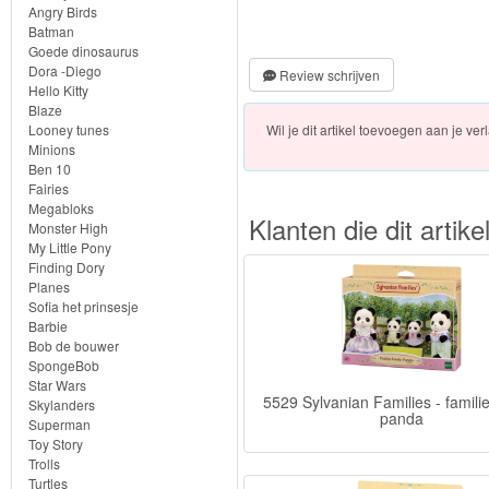
Chocolade
Angry Birds
Konijn
Batman
Goede dinosaurus
Dora -Diego
Review schrijven
Huis
Hello Kitty
Blaze
en
Wil je dit artikel toevoegen aan je verl
Looney tunes
Inrichting
Minions
Ben 10
Fairies
Town
Megabloks
Klanten die dit arti
Series
Monster High
My Little Pony
Finding Dory
Planes
Aquabeads
Sofia het prinsesje
Barbie
Baby
Bob de bouwer
SpongeBob
Born
Star Wars
5529 Sylvanian Families - famili
Skylanders
panda
Baby
Superman
Toy Story
Annabell
Trolls
Turtles