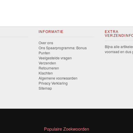
INFORMATIE
EXTRA
VERZENDINF
Over ons
Bijna alle artikele
Ons Spaarprogramma: Bonus
voorraad en dus g
Punten
Veelgestelde vragen
Verzenden
Retourneren
Klachten
Algemene voorwaarden
Privacy Verklaring
Sitemap
Populaire Zoekwoorden