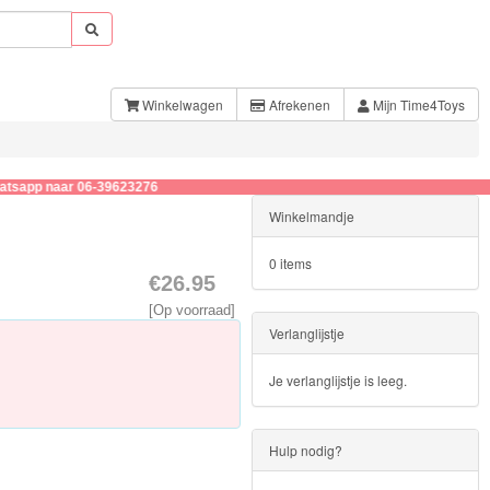
Winkelwagen
Afrekenen
Mijn Time4Toys
aar 06-39623276
Winkelmandje
0 items
€26.95
[Op voorraad]
Verlanglijstje
Je verlanglijstje is leeg.
Hulp nodig?