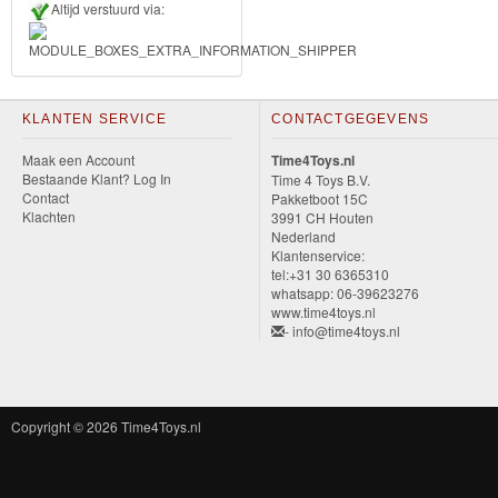
Altijd verstuurd via:
Frozen
Paw
Patrol
KLANTEN SERVICE
CONTACTGEGEVENS
Maak een Account
Time4Toys.nl
Fireman
Bestaande Klant? Log In
Time 4 Toys B.V.
Sam
Contact
Pakketboot 15C
Klachten
3991 CH Houten
Nederland
Magische
Klantenservice:
tel:+31 30 6365310
Eenhoorn
whatsapp: 06-39623276
www.time4toys.nl
Mickey
- info@time4toys.nl
&
Minnie
Copyright © 2026
Time4Toys.nl
Puzzels
Avengers