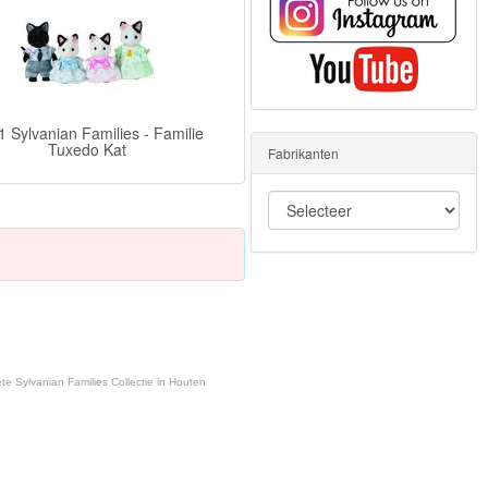
 Sylvanian Families - Familie
Tuxedo Kat
Fabrikanten
te Sylvanian Families Collectie in Houten