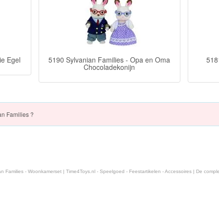
ie Egel
5190 Sylvanian Families - Opa en Oma
5181
Chocoladekonijn
n Families ?
n Families - Woonkamerset | Time4Toys.nl - Speelgoed - Feestartikelen - Accessoires | De comple