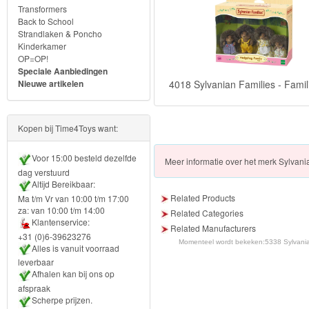
Transformers
Knuffels
Back to School
Strandlaken & Poncho
Schleich
Kinderkamer
OP=OP!
Speciale Aanbiedingen
Enchantimals
4018 Sylvanian Families - Famil
Nieuwe artikelen
Shimmer
&
Kopen bij Time4Toys want:
Shine
Voor 15:00 besteld dezelfde
Meer
informatie over het merk
Sylvania
dag verstuurd
Little
Altijd Bereikbaar:
Dutch
Related Products
Ma t/m Vr van 10:00 t/m 17:00
za: van 10:00 t/m 14:00
Related Categories
Klantenservice:
PJ
Related Manufacturers
+31 (0)6-39623276
Momenteel wordt bekeken:
5338 Sylvania
Masks
Alles is vanuit voorraad
leverbaar
Afhalen kan bij ons op
Super
afspraak
Mario
Scherpe prijzen.