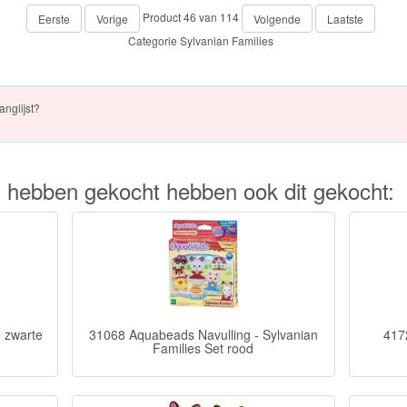
Product 46 van 114
Eerste
Vorige
Volgende
Laatste
Categorie
Sylvanian Families
anglijst?
kel hebben gekocht hebben ook dit gekocht:
e zwarte
31068 Aquabeads Navulling - Sylvanian
4172
Families Set rood