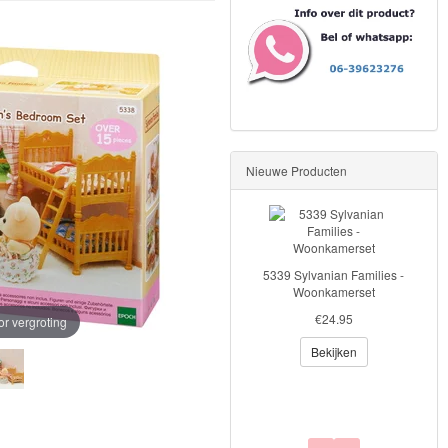
Nieuwe Producten
5339 Sylvanian Families -
5337 Sylvanian Families -
Woonkamerset
Drieling Marshmellow muis
€24.95
€14.95
or vergroting
Bekijken
Bekijken