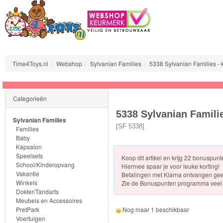
Time4Toys.nl
Webshop
Sylvanian Families
5338 Sylvanian Families - 
Sylvanian
Categorieën
Families
5338 Sylvanian Famili
Sylvanian Families
Families
[
SF 5338
]
Families
Baby
Kapsalon
Baby
Speelsets
Koop dit artikel en krijg 22 bonuspun
School/Kinderopvang
Hiermee spaar je voor leuke korting!
Kapsalon
Vakantie
Betalingen met Klarna ontvangen ge
Winkels
Zie de
Bonuspunten programma veel 
Dokter/Tandarts
Speelsets
Meubels en Accessoires
PretPark
Nog maar 1 beschikbaar
School/Kinderopvang
Voertuigen