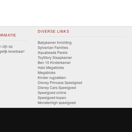
DIVERSE LINKS
ORMATIE
Babykamer Inrichting
n zijn op
Sylvanian Families
elijk leverbaar!
Aquabeads Parels
ToyStory Slaapkamer
Ben 10 Kinderkamer
Halo Megabloks
Megabloks
Kinder rugzakken
Disney Princess Speelgoed
Disney Cars Speelgoed
Speelgoed online
Speelgoed kopen
Monsterhigh speelgoed