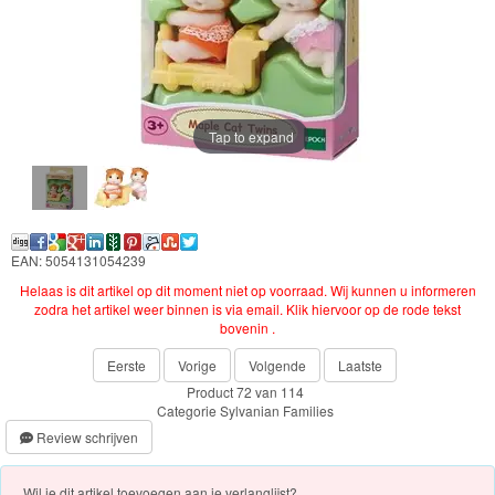
Chocolade
Konijn
Huis
en
Tap to expand
Inrichting
Town
Series
EAN: 5054131054239
Helaas is dit artikel op dit moment niet op voorraad. Wij kunnen u informeren
Aquabeads
zodra het artikel weer binnen is via email. Klik hiervoor op de rode tekst
bovenin .
Baby
Eerste
Vorige
Volgende
Laatste
Born
Product 72 van 114
Categorie
Sylvanian Families
Baby
Review schrijven
Annabell
Wil je dit artikel toevoegen aan je verlanglijst?