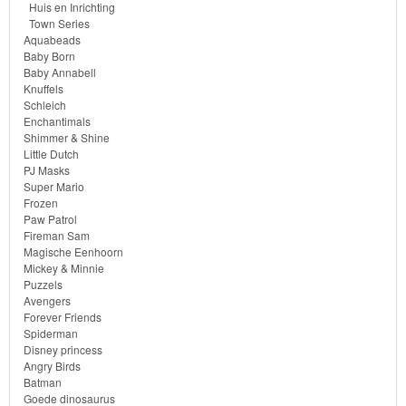
Huis en Inrichting
Town Series
Monster
Aquabeads
High
Baby Born
Baby Annabell
Knuffels
My
Schleich
Enchantimals
Little
Shimmer & Shine
Pony
Little Dutch
PJ Masks
Super Mario
Finding
Frozen
Dory
Paw Patrol
Fireman Sam
Magische Eenhoorn
Planes
Mickey & Minnie
Puzzels
Sofia
Avengers
Forever Friends
het
Spiderman
Disney princess
prinsesje
Angry Birds
Batman
Barbie
Goede dinosaurus