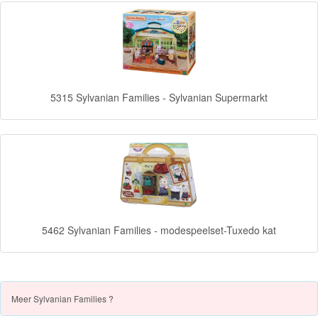
Forever
Friends
Spiderman
5315 Sylvanian Families - Sylvanian Supermarkt
Disney
princess
Angry
Birds
Batman
5462 Sylvanian Families - modespeelset-Tuxedo kat
Goede
dinosaurus
Meer
Sylvanian Families ?
Dora