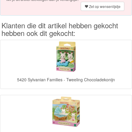
Knuffels
Zet op wensenlijstje
Schleich
Klanten die dit artikel hebben gekocht
hebben ook dit gekocht:
Enchantimals
Shimmer
&
Shine
Little
5420 Sylvanian Families - Tweeling Chocoladekonijn
Dutch
PJ
Masks
Super
Mario