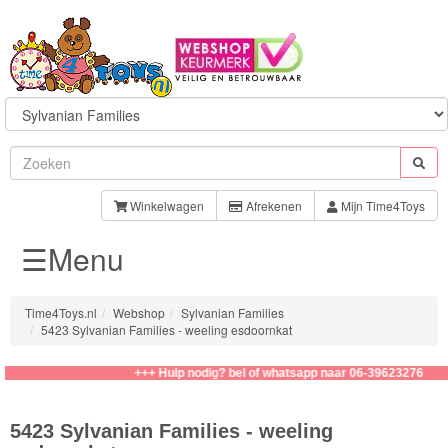
Sylvanian
Families
Winkelwagen
Afrekenen
Mijn Time4Toys
☰Menu
Families
Baby
Time4Toys.nl
Webshop
Sylvanian Families
5423 Sylvanian Families - weeling esdoornkat
Kapsalon
+++ Hulp nodig? bel of whatsapp naar 06-39623276
Speelsets
5423 Sylvanian Families - weeling
School/Kinderopvang