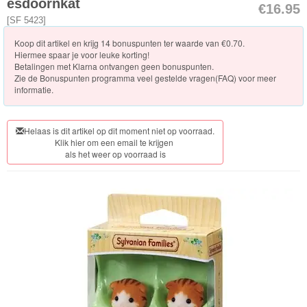
esdoornkat
€16.95
Vakantie
[
SF 5423
]
Koop dit artikel en krijg 14 bonuspunten ter waarde van €0.70.
Winkels
Hiermee spaar je voor leuke korting!
Betalingen met Klarna ontvangen geen bonuspunten.
Zie de
Bonuspunten programma veel gestelde vragen(FAQ)
voor meer
Dokter/Tandarts
informatie.
Meubels
Helaas is dit artikel op dit moment niet op voorraad.
en
Klik hier om een email te krijgen
Accessoires
als het weer op voorraad is
PretPark
Voertuigen
Seizoenen/Specials
Verrassinszakjes