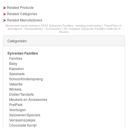
-
Related Products
Diego
Related Categories
Related Manufacturers
Hello
Momenteel wordt bekeken:
5423 Sylvanian Families - weeling esdoornkat | Time4Toys.nl -
Speelgoed - Feestartikelen - Accessoires | De complete Sylvanian Families Collectie in
Kitty
Houten
Categorieën
Blaze
Sylvanian Families
Looney
Families
Baby
tunes
Kapsalon
Speelsets
Minions
School/Kinderopvang
Vakantie
Winkels
Ben
Dokter/Tandarts
10
Meubels en Accessoires
PretPark
Voertuigen
Fairies
Seizoenen/Specials
Verrassinszakjes
Megabloks
Chocolade Konijn