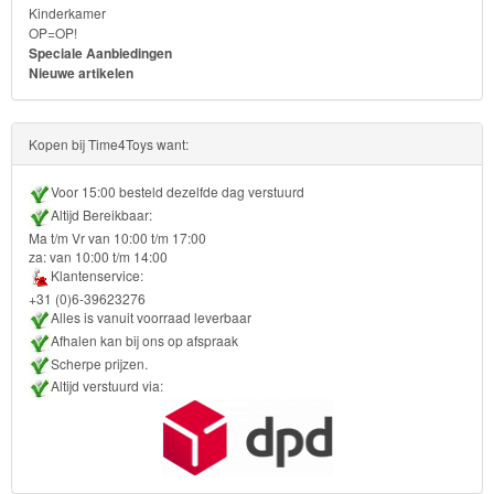
Turtles
Kinderkamer
OP=OP!
Speciale Aanbiedingen
Transformers
Nieuwe artikelen
Back
to
Kopen bij Time4Toys want:
School
Voor 15:00 besteld dezelfde dag verstuurd
Altijd Bereikbaar:
Strandlaken
Ma t/m Vr van 10:00 t/m 17:00
za: van 10:00 t/m 14:00
&
Klantenservice:
Poncho
+31 (0)6-39623276
Alles is vanuit voorraad leverbaar
Kinderkamer
Afhalen kan bij ons op afspraak
Scherpe prijzen.
Altijd verstuurd via:
OP=OP!