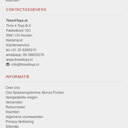
CONTACTGEGEVENS
Time4Toys.nl
Time 4 Toys B.V.
Pakketboot 15C
3991 CH Houten
Nederland
Klantenservice:
tel:+31 30 6365310
whatsapp: 06-39623276
www.time4toys.nl
- info@time4toys.nl
INFORMATIE
Over ons
Ons Spaarprogramma: Bonus Punten
Veelgestelde vragen
Verzenden
Retourneren
Klachten
Algemene voorwaarden
Privacy Verklaring
Sitemap