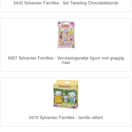
5432 Sylvanian Families - Set Tweeling Chocoladekonijn
Frozen
Paw
Patrol
Fireman
Sam
5657 Sylvanian Families - Verrassingszakje figuur met grappig
haar
Magische
Eenhoorn
Mickey
&
Minnie
Puzzels
5376 Sylvanian Families - familie olifant
Avengers