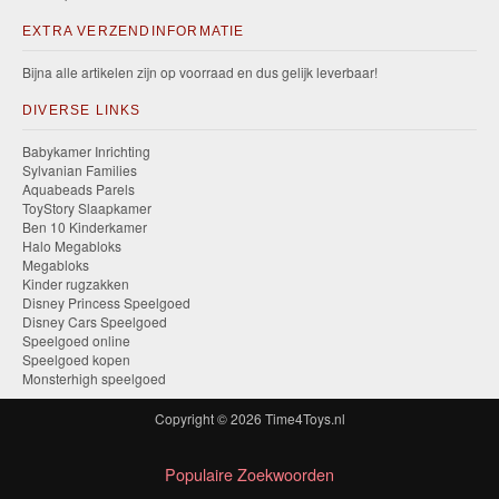
EXTRA VERZENDINFORMATIE
Bijna alle artikelen zijn op voorraad en dus gelijk leverbaar!
DIVERSE LINKS
Babykamer Inrichting
Sylvanian Families
Aquabeads Parels
ToyStory Slaapkamer
Ben 10 Kinderkamer
Halo Megabloks
Megabloks
Kinder rugzakken
Disney Princess Speelgoed
Disney Cars Speelgoed
Speelgoed online
Speelgoed kopen
Monsterhigh speelgoed
Copyright © 2026
Time4Toys.nl
Populaire Zoekwoorden