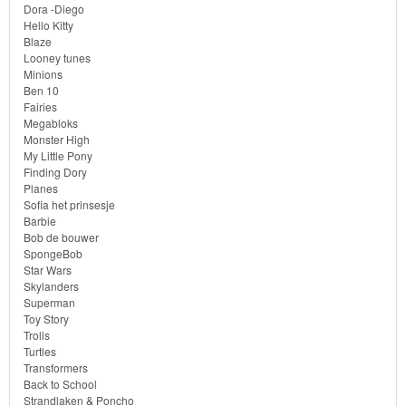
Dora -Diego
Hello Kitty
Bob
Blaze
de
Looney tunes
Minions
bouwer
Ben 10
Fairies
SpongeBob
Megabloks
Monster High
My Little Pony
Star
Finding Dory
Wars
Planes
Sofia het prinsesje
Barbie
Skylanders
Bob de bouwer
SpongeBob
Superman
Star Wars
Skylanders
Superman
Toy
Toy Story
Story
Trolls
Turtles
Transformers
Trolls
Back to School
Strandlaken & Poncho