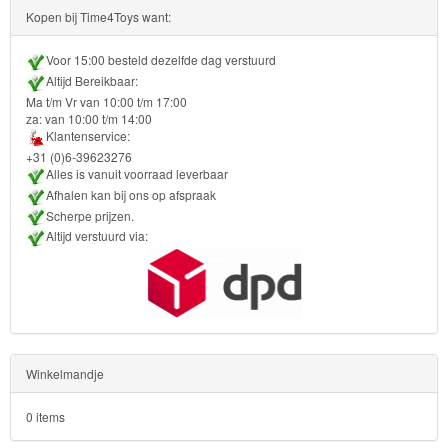
Turtles
Kopen bij Time4Toys want:
Transformers
Voor 15:00 besteld dezelfde dag verstuurd
Altijd Bereikbaar:
Ma t/m Vr van 10:00 t/m 17:00
Back
za: van 10:00 t/m 14:00
to
Klantenservice:
+31 (0)6-39623276
School
Alles is vanuit voorraad leverbaar
Afhalen kan bij ons op afspraak
Strandlaken
Scherpe prijzen.
&
Altijd verstuurd via:
Poncho
Kinderkamer
OP=OP!
Winkelmandje
0 items