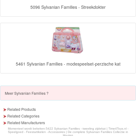
5096 Sylvanian Families - Streekdokter
Forever
Friends
Spiderman
Disney
princess
5461 Sylvanian Families - modespeelset-perzische kat
Angry
Birds
Batman
Meer
Sylvanian Families ?
Goede
Related Products
dinosaurus
Related Categories
Related Manufacturers
Dora
Momenteel wordt bekeken:
5422 Sylvanian Families - tweeling zijdekat | Time4Toys.nl -
Speelgoed - Feestartikelen - Accessoires | De complete Sylvanian Families Collectie in
Houten