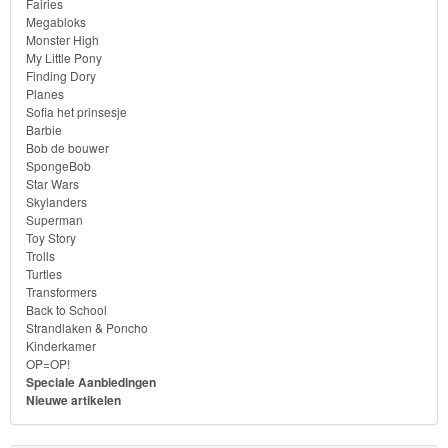
Fairies
Megabloks
Bob
Monster High
de
My Little Pony
Finding Dory
bouwer
Planes
Sofia het prinsesje
Barbie
SpongeBob
Bob de bouwer
SpongeBob
Star
Star Wars
Skylanders
Wars
Superman
Toy Story
Skylanders
Trolls
Turtles
Transformers
Superman
Back to School
Strandlaken & Poncho
Toy
Kinderkamer
OP=OP!
Story
Speciale Aanbiedingen
Nieuwe artikelen
Trolls