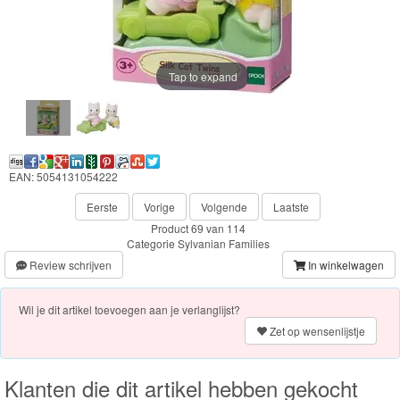
Chocolade
Konijn
Huis
Tap to expand
en
Inrichting
Town
EAN: 5054131054222
Series
Eerste
Vorige
Volgende
Laatste
Product 69 van 114
Aquabeads
Categorie
Sylvanian Families
Review schrijven
In winkelwagen
Baby
Born
Wil je dit artikel toevoegen aan je verlanglijst?
Zet op wensenlijstje
Baby
Annabell
Klanten die dit artikel hebben gekocht