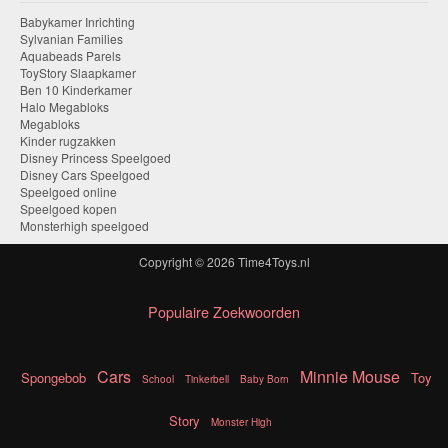
Babykamer Inrichting
Sylvanian Families
Aquabeads Parels
ToyStory Slaapkamer
Ben 10 Kinderkamer
Halo Megabloks
Megabloks
Kinder rugzakken
Disney Princess Speelgoed
Disney Cars Speelgoed
Speelgoed online
Speelgoed kopen
Monsterhigh speelgoed
Copyright © 2026
Time4Toys.nl
Populaire Zoekwoorden
Cars
Minnie Mouse
Spongebob
Toy
School
Tinkerbell
Baby Born
Story
Monster High