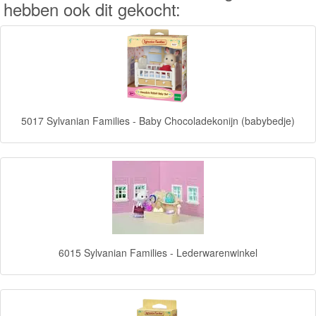
hebben ook dit gekocht:
Knuffels
Schleich
Enchantimals
Shimmer
5017 Sylvanian Families - Baby Chocoladekonijn (babybedje)
&
Shine
Little
Dutch
PJ
Masks
6015 Sylvanian Families - Lederwarenwinkel
Super
Mario