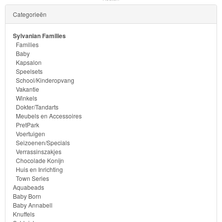
-
Categorieën
Diego
Sylvanian Families
Hello
Families
Kitty
Baby
Kapsalon
Speelsets
Blaze
School/Kinderopvang
Vakantie
Looney
Winkels
Dokter/Tandarts
tunes
Meubels en Accessoires
PretPark
Voertuigen
Minions
Seizoenen/Specials
Verrassinszakjes
Ben
Chocolade Konijn
Huis en Inrichting
10
Town Series
Aquabeads
Fairies
Baby Born
Baby Annabell
Knuffels
Megabloks