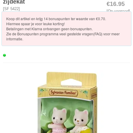
zijdekat
€16.95
Vakantie
[
SF 5422
]
[Op voorraad]
Koop dit artikel en krijg 14 bonuspunten ter waarde van €0.70.
Winkels
Hiermee spaar je voor leuke korting!
Betalingen met Klarna ontvangen geen bonuspunten.
Zie de
Bonuspunten programma veel gestelde vragen(FAQ)
voor meer
Dokter/Tandarts
informatie.
Meubels
en
Accessoires
PretPark
Voertuigen
Seizoenen/Specials
Verrassinszakjes