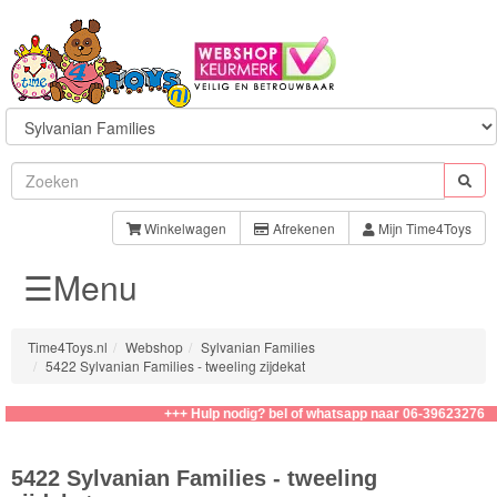
Sylvanian
Families
Winkelwagen
Afrekenen
Mijn Time4Toys
☰Menu
Families
Baby
Time4Toys.nl
Webshop
Sylvanian Families
5422 Sylvanian Families - tweeling zijdekat
Kapsalon
+++ Hulp nodig? bel of whatsapp naar 06-39623276
Speelsets
5422 Sylvanian Families - tweeling
School/Kinderopvang