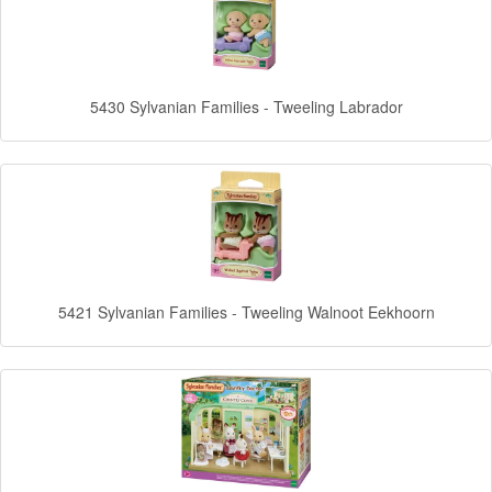
Frozen
Paw
5430 Sylvanian Families - Tweeling Labrador
Patrol
Fireman
Sam
Magische
Eenhoorn
5421 Sylvanian Families - Tweeling Walnoot Eekhoorn
Mickey
&
Minnie
Puzzels
Avengers