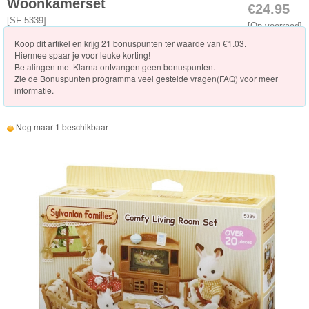
Woonkamerset
€24.95
Vakantie
[
SF 5339
]
[Op voorraad]
Koop dit artikel en krijg 21 bonuspunten ter waarde van €1.03.
Winkels
Hiermee spaar je voor leuke korting!
Betalingen met Klarna ontvangen geen bonuspunten.
Zie de
Bonuspunten programma veel gestelde vragen(FAQ)
voor meer
Dokter/Tandarts
informatie.
Meubels
Nog maar 1 beschikbaar
en
Accessoires
PretPark
Voertuigen
Seizoenen/Specials
Verrassinszakjes