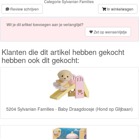
Categorie
Sylvanian Families
Knuffels
Review schrijven
In winkelwagen
Schleich
Wil je dit artikel toevoegen aan je verlanglijst?
Zet op wensenlijstje
Enchantimals
Shimmer
Klanten die dit artikel hebben gekocht
&
hebben ook dit gekocht:
Shine
Little
Dutch
PJ
5204 Sylvanian Families - Baby Draagdoosje (Hond op Glijbaan)
Masks
Super
Mario