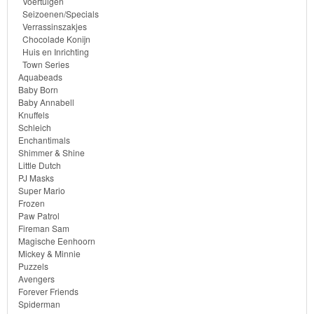
Voertuigen
Seizoenen/Specials
Monster
Verrassinszakjes
Chocolade Konijn
High
Huis en Inrichting
Town Series
My
Aquabeads
Baby Born
Little
Baby Annabell
Knuffels
Pony
Schleich
Enchantimals
Finding
Shimmer & Shine
Little Dutch
Dory
PJ Masks
Super Mario
Planes
Frozen
Paw Patrol
Fireman Sam
Sofia
Magische Eenhoorn
het
Mickey & Minnie
Puzzels
prinsesje
Avengers
Forever Friends
Barbie
Spiderman