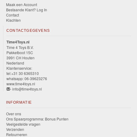
Maak een Account
Bestaande Klant? Log In
Contact
Klachten
CONTACTGEGEVENS
Time4Toys.nl
Time 4 Toys B.V.
Pakketboot 15C
3991 CH Houten
Nederland
Klantenservice:
tel:+31 30 6365310
whatsapp: 06-39623276
www.time4toys.nl
- info@time4toys.nl
INFORMATIE
Over ons
Ons Spaarprogramma: Bonus Punten
Veelgestelde vragen
Verzenden
Retourneren