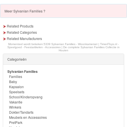
-
Diego
Meer
Sylvanian Families ?
Hello
Related Products
Kitty
Related Categories
Related Manufacturers
Blaze
Momenteel wordt bekeken:
5339 Sylvanian Families - Woonkamerset | Time4Toys.nl -
Speelgoed - Feestartikelen - Accessoires | De complete Sylvanian Families Collectie in
Houten
Looney
Categorieën
tunes
Sylvanian Families
Families
Minions
Baby
Kapsalon
Ben
Speelsets
School/Kinderopvang
10
Vakantie
Winkels
Fairies
Dokter/Tandarts
Meubels en Accessoires
PretPark
Megabloks