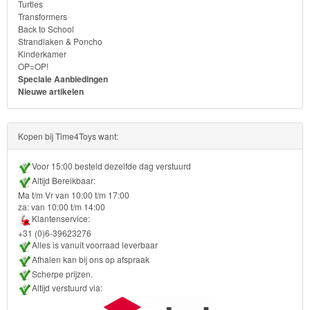
Turtles
Turtles
Transformers
Back to School
Transformers
Strandlaken & Poncho
Kinderkamer
OP=OP!
Back
Speciale Aanbiedingen
to
Nieuwe artikelen
School
Kopen bij Time4Toys want:
Strandlaken
&
Voor 15:00 besteld dezelfde dag verstuurd
Altijd Bereikbaar:
Poncho
Ma t/m Vr van 10:00 t/m 17:00
za: van 10:00 t/m 14:00
Kinderkamer
Klantenservice:
+31 (0)6-39623276
OP=OP!
Alles is vanuit voorraad leverbaar
Afhalen kan bij ons op afspraak
Scherpe prijzen.
Altijd verstuurd via: