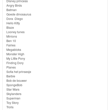
Disney princess
Angry Birds
Bob
Batman
de
Goede dinosaurus
Dora -Diego
bouwer
Hello Kitty
Blaze
Looney tunes
SpongeBob
Minions
Ben 10
Star
Fairies
Megabloks
Wars
Monster High
My Little Pony
Skylanders
Finding Dory
Planes
Sofia het prinsesje
Superman
Barbie
Bob de bouwer
Toy
SpongeBob
Star Wars
Story
Skylanders
Superman
Trolls
Toy Story
Trolls