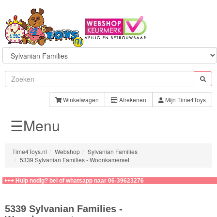
Sylvanian
Families
Winkelwagen
Afrekenen
Mijn Time4Toys
☰Menu
Families
Baby
Time4Toys.nl
Webshop
Sylvanian Families
5339 Sylvanian Families - Woonkamerset
Kapsalon
 Hulp nodig? bel of whatsapp naar 06-39623276
Speelsets
5339 Sylvanian Families -
School/Kinderopvang