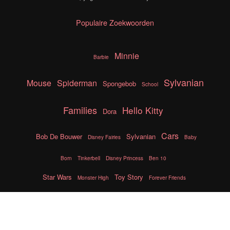
Populaire Zoekwoorden
Minnie
Barbie
Sylvanian
Mouse
Spiderman
Spongebob
School
Families
Hello Kitty
Dora
Cars
Bob De Bouwer
Sylvanian
Disney Fairies
Baby
Born
Tinkerbell
Disney Princess
Ben 10
Star Wars
Toy Story
Monster High
Forever Friends