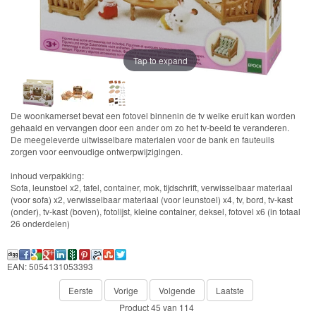
Chocolade
Konijn
Huis
Tap to expand
en
Inrichting
De woonkamerset bevat een fotovel binnenin de tv welke eruit kan worden
Town
gehaald en vervangen door een ander om zo het tv-beeld te veranderen.
De meegeleverde uitwisselbare materialen voor de bank en fauteuils
Series
zorgen voor eenvoudige ontwerpwijzigingen.
inhoud verpakking:
Sofa, leunstoel x2, tafel, container, mok, tijdschrift, verwisselbaar materiaal
Aquabeads
(voor sofa) x2, verwisselbaar materiaal (voor leunstoel) x4, tv, bord, tv-kast
(onder), tv-kast (boven), fotolijst, kleine container, deksel, fotovel x6 (in totaal
Baby
26 onderdelen)
Born
EAN: 5054131053393
Baby
Eerste
Vorige
Volgende
Laatste
Annabell
Product 45 van 114