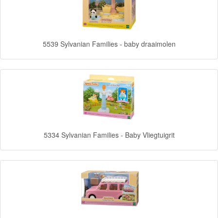
Frozen
Paw
5539 Sylvanian Families - baby draaimolen
Patrol
Fireman
Sam
Magische
Eenhoorn
5334 Sylvanian Families - Baby Vliegtuigrit
Mickey
&
Minnie
Puzzels
Avengers