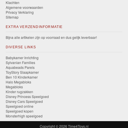
Klachten
Algemene voorwaarden
Privacy Verklaring
Sitemap
EXTRA VERZENDINFORMATIE
Bijna alle artikelen zijn op voorraad en dus gelijk leverbaar!
DIVERSE LINKS
Babykamer Inrichting
Sylvanian Families
Aquabeads Parels
ToyStory Slaapkamer
Ben 10 Kinderkamer
Halo Megabloks
Megabloks
Kinder rugzakken
Disney Princess Speelgoed
Disney Cars Speelgoed
Speelgoed online
Speelgoed kopen
Monsterhigh speelgoed
Copyright © 2026
Time4Toys.nl