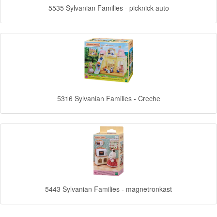
5535 Sylvanian Families - picknick auto
Forever
Friends
Spiderman
Disney
princess
5316 Sylvanian Families - Creche
Angry
Birds
Batman
Goede
dinosaurus
5443 Sylvanian Families - magnetronkast
Dora