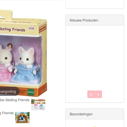
Nieuwe Producten
5529 Sylvanian Families -
familie zwarte panda
€32.99
Bekijken
 vergroting
Beoordelingen