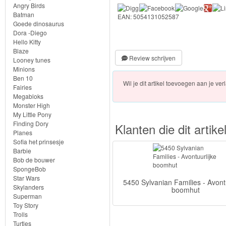
Chocolade
Angry Birds
Konijn
Batman
EAN: 5054131052587
Goede dinosaurus
Dora -Diego
Huis
Hello Kitty
Blaze
en
Review schrijven
Looney tunes
Inrichting
Minions
Ben 10
Wil je dit artikel toevoegen aan je verl
Fairies
Town
Megabloks
Series
Monster High
My Little Pony
Finding Dory
Klanten die dit arti
Planes
Aquabeads
Sofia het prinsesje
Barbie
Baby
Bob de bouwer
SpongeBob
Born
Star Wars
5450 Sylvanian Families - Avontu
Skylanders
boomhut
Baby
Superman
Toy Story
Annabell
Trolls
Turtles