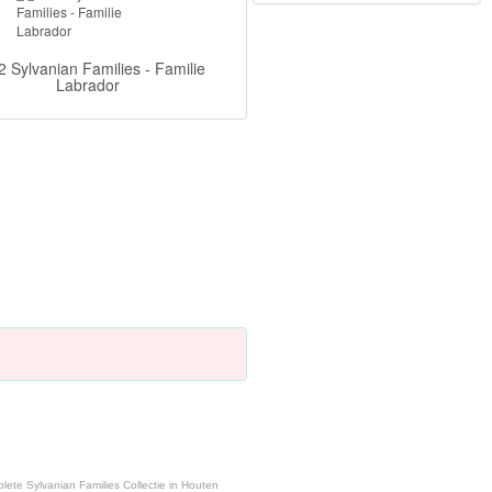
 Sylvanian Families - Familie
Labrador
plete Sylvanian Families Collectie in Houten