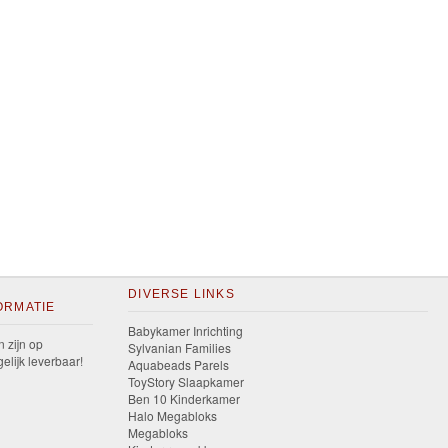
DIVERSE LINKS
ORMATIE
Babykamer Inrichting
n zijn op
Sylvanian Families
elijk leverbaar!
Aquabeads Parels
ToyStory Slaapkamer
Ben 10 Kinderkamer
Halo Megabloks
Megabloks