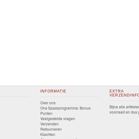
INFORMATIE
EXTRA
VERZENDINF
Over ons
Bijna alle artikele
Ons Spaarprogramma: Bonus
voorraad en dus g
Punten
Veelgestelde vragen
Verzenden
Retourneren
Klachten