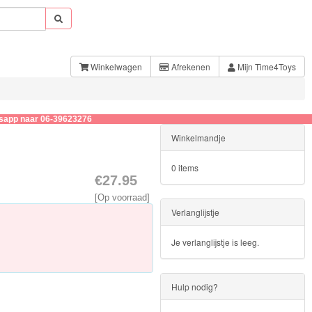
Winkelwagen
Afrekenen
Mijn Time4Toys
 06-39623276
Winkelmandje
0 items
€27.95
[Op voorraad]
Verlanglijstje
Je verlanglijstje is leeg.
Hulp nodig?