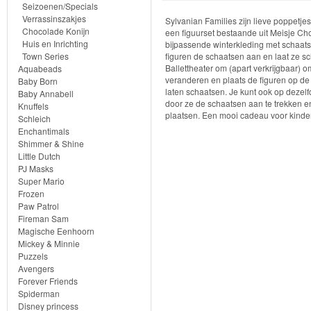
Seizoenen/Specials
Verrassinszakjes
Vakantie
Sylvanian Families zijn lieve poppetje
Chocolade Konijn
een figuurset bestaande uit Meisje Cho
Huis en Inrichting
bijpassende winterkleding met schaats
Winkels
Town Series
figuren de schaatsen aan en laat ze sc
Ballettheater om (apart verkrijgbaar) 
Aquabeads
veranderen en plaats de figuren op d
Baby Born
Dokter/Tandarts
laten schaatsen. Je kunt ook op dezel
Baby Annabell
door ze de schaatsen aan te trekken e
Knuffels
Meubels
plaatsen. Een mooi cadeau voor kinde
Schleich
Enchantimals
en
Shimmer & Shine
Accessoires
Little Dutch
PJ Masks
Super Mario
PretPark
Frozen
Paw Patrol
Voertuigen
Fireman Sam
Magische Eenhoorn
Mickey & Minnie
Seizoenen/Specials
Puzzels
Avengers
Verrassinszakjes
Forever Friends
Spiderman
Disney princess