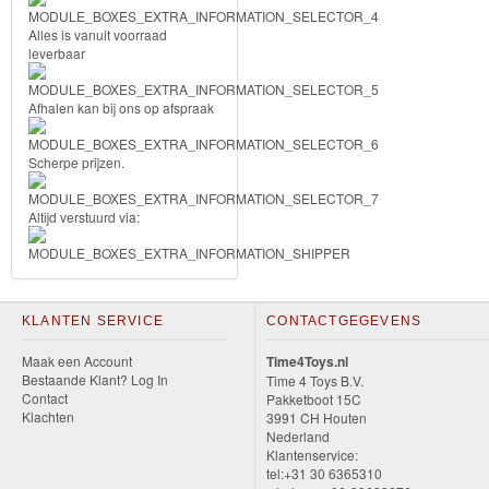
Frozen
Alles is vanuit voorraad
leverbaar
Paw
Afhalen kan bij ons op afspraak
Patrol
Fireman
Scherpe prijzen.
Sam
Altijd verstuurd via:
Magische
Eenhoorn
Mickey
KLANTEN SERVICE
CONTACTGEGEVENS
&
Maak een Account
Time4Toys.nl
Bestaande Klant? Log In
Time 4 Toys B.V.
Minnie
Contact
Pakketboot 15C
Klachten
3991 CH Houten
Puzzels
Nederland
Klantenservice:
tel:+31 30 6365310
Avengers