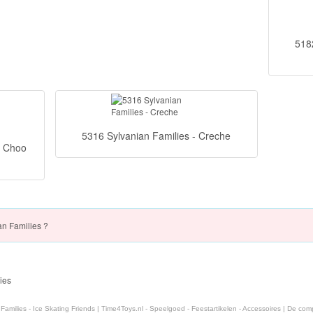
5182
5316 Sylvanian Families - Creche
y Choo
n Families ?
ies
amilies - Ice Skating Friends | Time4Toys.nl - Speelgoed - Feestartikelen - Accessoires | De com