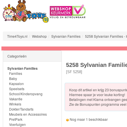
Time4Toys.nl
Webshop
Sylvanian Families
5258 Sylvanian Families - 
Sylvanian
Categorieën
Families
5258 Sylvanian Familie
Sylvanian Families
Families
[
SF 5258
]
Families
Baby
Kapsalon
Baby
Speelsets
Koop dit artikel en krijg 23 bonuspun
School/Kinderopvang
Hiermee spaar je voor leuke korting!
Kapsalon
Vakantie
Betalingen met Klarna ontvangen ge
Winkels
Zie de
Bonuspunten programma veel 
Dokter/Tandarts
Speelsets
Meubels en Accessoires
PretPark
Nog maar 1 beschikbaar
School/Kinderopvang
Voertuigen