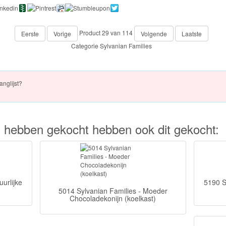
Product 29 van 114
Eerste
Vorige
Volgende
Laatste
Categorie
Sylvanian Families
anglijst?
kel hebben gekocht hebben ook dit gekocht:
urlijke
5190 S
5014 Sylvanian Families - Moeder
Chocoladekonijn (koelkast)