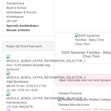
Transformers
Knuffels
Back to School
Strandlaken & Poncho
Schleich
Kinderkamer
OP=OP!
Speciale Aanbiedingen
Enchantimals
Nieuwe artikelen
Shimmer
&
Kopen bij Time4Toys want:
Shine
5320 Sylvanian Families - Bab
Choo Trein
Little
Voor 15:00 besteld dezelfde dag
verstuurd
Dutch
Meer
informatie over het merk
Sylvania
PJ
Altijd Bereikbaar:
Ma t/m Vr van 10:00 t/m 17:00
Masks
za: van 10:00 t/m 14:00
Related Products
Super
Related Categor
Klantenservice:
Related Manufacturers
Mario
+31 (0)6-39623276
Momenteel wordt bekeken:
5258 Sylvanian F