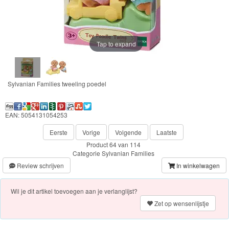
Chocolade
Konijn
Huis
Tap to expand
en
Inrichting
Sylvanian Families tweeling poedel
Town
Series
EAN: 5054131054253
Eerste
Vorige
Volgende
Laatste
Aquabeads
Product 64 van 114
Categorie
Sylvanian Families
Baby
Review schrijven
In winkelwagen
Born
Wil je dit artikel toevoegen aan je verlanglijst?
Baby
Zet op wensenlijstje
Annabell