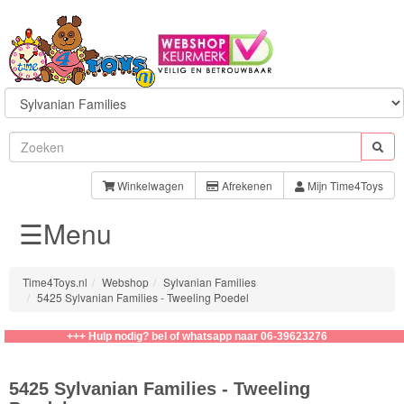
Sylvanian
Families
Winkelwagen
Afrekenen
Mijn Time4Toys
☰Menu
Families
Baby
Time4Toys.nl
Webshop
Sylvanian Families
5425 Sylvanian Families - Tweeling Poedel
Kapsalon
+++ Hulp nodig? bel of whatsapp naar 06-39623276
Speelsets
5425 Sylvanian Families - Tweeling
School/Kinderopvang