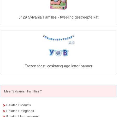
Forever
5429 Sylvania Families - tweeling gestreepte kat
Friends
Spiderman
Disney
princess
Angry
Frozen feest iceskating age letter banner
Birds
Batman
Meer
Sylvanian Families ?
Goede
dinosaurus
Related Products
Dora
Related Categories
Related Manufacturers