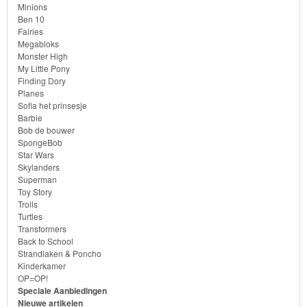
Minions
Ben 10
Bob
Fairies
de
Megabloks
Monster High
bouwer
My Little Pony
Finding Dory
SpongeBob
Planes
Sofia het prinsesje
Barbie
Star
Bob de bouwer
Wars
SpongeBob
Star Wars
Skylanders
Skylanders
Superman
Toy Story
Superman
Trolls
Turtles
Transformers
Toy
Back to School
Story
Strandlaken & Poncho
Kinderkamer
OP=OP!
Trolls
Speciale Aanbiedingen
Nieuwe artikelen