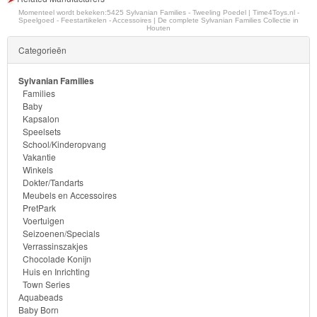
-
Momenteel wordt bekeken:
5425 Sylvanian Families - Tweeling Poedel | Time4Toys.nl -
Speelgoed - Feestartikelen - Accessoires | De complete Sylvanian Families Collectie in
Diego
Houten
Categorieën
Hello
Kitty
Sylvanian Families
Families
Baby
Blaze
Kapsalon
Speelsets
Looney
School/Kinderopvang
Vakantie
tunes
Winkels
Dokter/Tandarts
Minions
Meubels en Accessoires
PretPark
Voertuigen
Ben
Seizoenen/Specials
10
Verrassinszakjes
Chocolade Konijn
Huis en Inrichting
Fairies
Town Series
Aquabeads
Megabloks
Baby Born