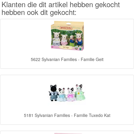
Klanten die dit artikel hebben gekocht
Knuffels
hebben ook dit gekocht:
Schleich
Enchantimals
Shimmer
&
5622 Sylvanian Families - Familie Geit
Shine
Little
Dutch
PJ
Masks
5181 Sylvanian Families - Familie Tuxedo Kat
Super
Mario