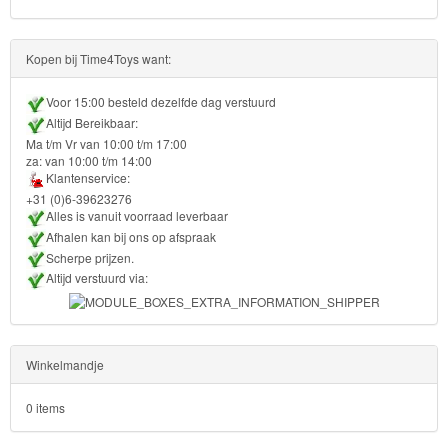
Turtles
Transformers
Kopen bij Time4Toys want:
Back
Voor 15:00 besteld dezelfde dag verstuurd
Altijd Bereikbaar:
to
Ma t/m Vr van 10:00 t/m 17:00
School
za: van 10:00 t/m 14:00
Klantenservice:
+31 (0)6-39623276
Strandlaken
Alles is vanuit voorraad leverbaar
&
Afhalen kan bij ons op afspraak
Scherpe prijzen.
Poncho
Altijd verstuurd via:
Kinderkamer
OP=OP!
Winkelmandje
0 items