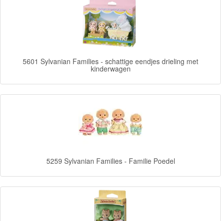
Frozen
Paw
Patrol
5601 Sylvanian Families - schattige eendjes drieling met
kinderwagen
Fireman
Sam
Magische
Eenhoorn
Mickey
&
5259 Sylvanian Families - Familie Poedel
Minnie
Puzzels
Avengers