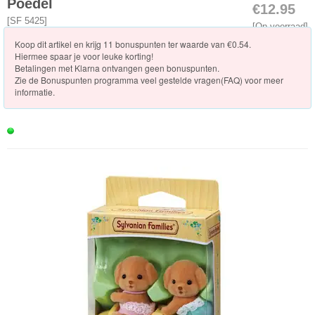
Poedel
€12.95
Vakantie
[
SF 5425
]
[Op voorraad]
Koop dit artikel en krijg 11 bonuspunten ter waarde van €0.54.
Winkels
Hiermee spaar je voor leuke korting!
Betalingen met Klarna ontvangen geen bonuspunten.
Zie de
Bonuspunten programma veel gestelde vragen(FAQ)
voor meer
Dokter/Tandarts
informatie.
Meubels
en
Accessoires
PretPark
Voertuigen
Seizoenen/Specials
Verrassinszakjes