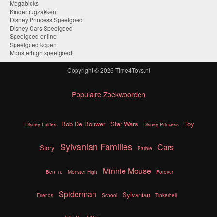
Megabloks
Kinder rugzakken
Disney Princess Speelgoed
Disney Cars Speelgoed
Speelgoed online
Speelgoed kopen
Monsterhigh speelgoed
Copyright © 2026
Time4Toys.nl
Populaire Zoekwoorden
Bob De Bouwer
Star Wars
Toy
Disney Fairies
Disney Princess
Sylvanian Families
Cars
Story
Barbie
Minnie Mouse
Ben 10
Monster High
Forever
Spiderman
Sylvanian
Friends
School
Tinkerbell