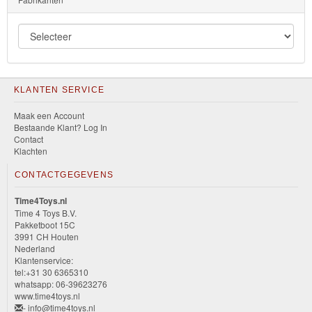
KLANTEN SERVICE
Maak een Account
Bestaande Klant? Log In
Contact
Klachten
CONTACTGEGEVENS
Time4Toys.nl
Time 4 Toys B.V.
Pakketboot 15C
3991 CH Houten
Nederland
Klantenservice:
tel:+31 30 6365310
whatsapp: 06-39623276
www.time4toys.nl
- info@time4toys.nl