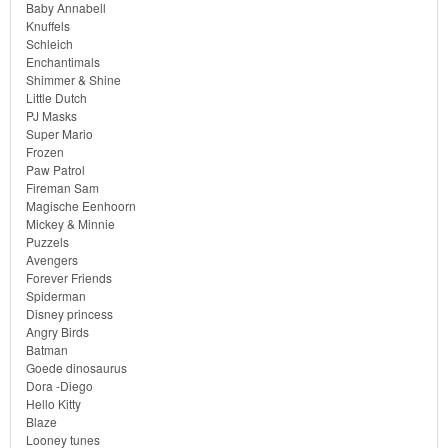
Baby Annabell
Knuffels
Monster
Schleich
High
Enchantimals
Shimmer & Shine
Little Dutch
My
PJ Masks
Super Mario
Little
Frozen
Pony
Paw Patrol
Fireman Sam
Magische Eenhoorn
Finding
Mickey & Minnie
Dory
Puzzels
Avengers
Forever Friends
Planes
Spiderman
Disney princess
Sofia
Angry Birds
Batman
het
Goede dinosaurus
Dora -Diego
prinsesje
Hello Kitty
Blaze
Barbie
Looney tunes