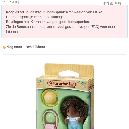
[
SF 5410
]
€14.99
Vakantie
[Op voorraad]
Koop dit artikel en krijg 12 bonuspunten ter waarde van €0.62.
Hiermee spaar je voor leuke korting!
Winkels
Betalingen met Klarna ontvangen geen bonuspunten.
Zie de
Bonuspunten programma veel gestelde vragen(FAQ)
voor meer
informatie.
Dokter/Tandarts
Nog maar 1 beschikbaar
Meubels
en
Accessoires
PretPark
Voertuigen
Seizoenen/Specials
Verrassinszakjes