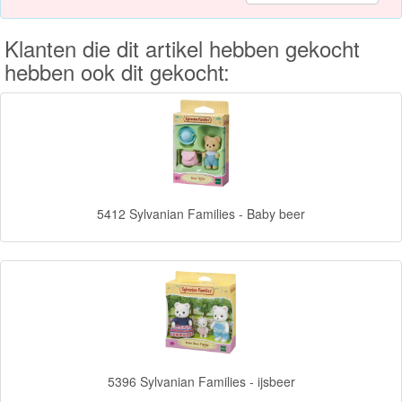
Knuffels
Klanten die dit artikel hebben gekocht
Schleich
hebben ook dit gekocht:
Enchantimals
Shimmer
&
Shine
5412 Sylvanian Families - Baby beer
Little
Dutch
PJ
Masks
Super
5396 Sylvanian Families - ijsbeer
Mario