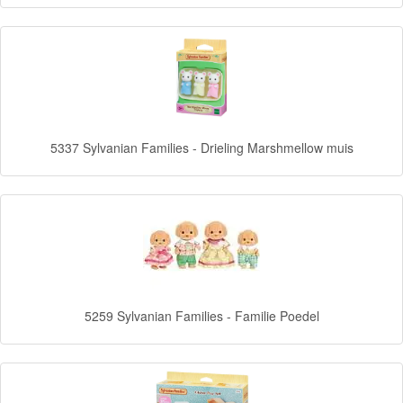
Frozen
Paw
Patrol
Fireman
5337 Sylvanian Families - Drieling Marshmellow muis
Sam
Magische
Eenhoorn
Mickey
&
5259 Sylvanian Families - Familie Poedel
Minnie
Puzzels
Avengers