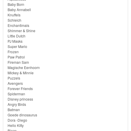
Baby Born
Monster
Baby Annabell
Knuffels
High
Schleich
Enchantimals
Shimmer & Shine
My
Little Dutch
Little
PJ Masks
Super Mario
Pony
Frozen
Paw Patrol
Finding
Fireman Sam
Magische Eenhoorn
Dory
Mickey & Minnie
Puzzels
Planes
Avengers
Forever Friends
Spiderman
Sofia
Disney princess
Angry Birds
het
Batman
prinsesje
Goede dinosaurus
Dora -Diego
Hello Kitty
Barbie
Blaze