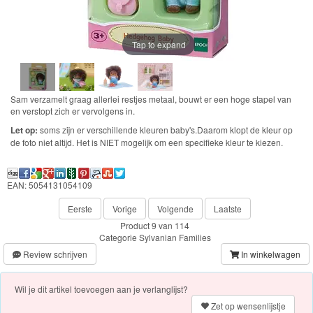
Chocolade
Konijn
Tap to expand
Huis
en
Inrichting
Sam verzamelt graag allerlei restjes metaal, bouwt er een hoge stapel van
en verstopt zich er vervolgens in.
Town
Let op:
soms zijn er verschillende kleuren baby's.Daarom klopt de kleur op
de foto niet altijd. Het is NIET mogelijk om een specifieke kleur te kiezen.
Series
EAN: 5054131054109
Aquabeads
Eerste
Vorige
Volgende
Laatste
Baby
Product 9 van 114
Categorie
Sylvanian Families
Born
Review schrijven
In winkelwagen
Baby
Wil je dit artikel toevoegen aan je verlanglijst?
Annabell
Zet op wensenlijstje