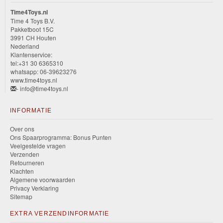
Time4Toys.nl
Time 4 Toys B.V.
Pakketboot 15C
3991 CH Houten
Nederland
Klantenservice:
tel:+31 30 6365310
whatsapp: 06-39623276
www.time4toys.nl
- info@time4toys.nl
INFORMATIE
Over ons
Ons Spaarprogramma: Bonus Punten
Veelgestelde vragen
Verzenden
Retourneren
Klachten
Algemene voorwaarden
Privacy Verklaring
Sitemap
EXTRA VERZENDINFORMATIE