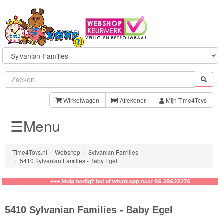
Sylvanian
Families
Winkelwagen
Afrekenen
Mijn Time4Toys
☰Menu
Families
Baby
Time4Toys.nl
Webshop
Sylvanian Families
5410 Sylvanian Families - Baby Egel
Kapsalon
+++ Hulp nodig? bel of whatsapp naar 06-39623276
Speelsets
5410 Sylvanian Families - Baby Egel
School/Kinderopvang