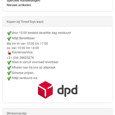
Speciale Aanbiedingen
Turtles
Nieuwe artikelen
Transformers
Kopen bij Time4Toys want:
Back
Voor 15:00 besteld dezelfde dag verstuurd
to
Altijd Bereikbaar:
School
Ma t/m Vr van 10:00 t/m 17:00
za: van 10:00 t/m 14:00
Klantenservice:
Strandlaken
+31 (0)6-39623276
&
Alles is vanuit voorraad leverbaar
Afhalen kan bij ons op afspraak
Poncho
Scherpe prijzen.
Altijd verstuurd via:
Kinderkamer
OP=OP!
Winkelmandje