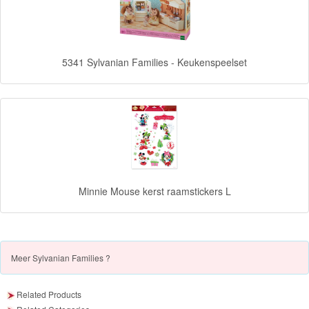
Forever
Friends
5341 Sylvanian Families - Keukenspeelset
Spiderman
Disney
princess
Angry
Birds
Minnie Mouse kerst raamstickers L
Batman
Goede
Meer
Sylvanian Families ?
dinosaurus
Dora
Related Products