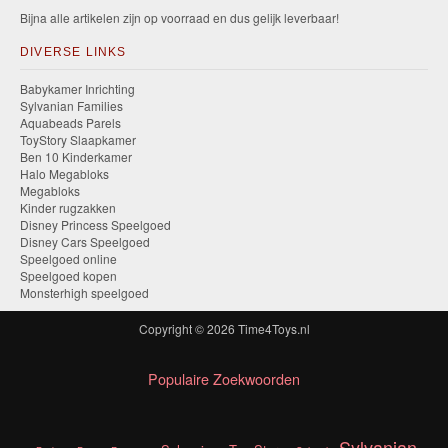
Bijna alle artikelen zijn op voorraad en dus gelijk leverbaar!
DIVERSE LINKS
Babykamer Inrichting
Sylvanian Families
Aquabeads Parels
ToyStory Slaapkamer
Ben 10 Kinderkamer
Halo Megabloks
Megabloks
Kinder rugzakken
Disney Princess Speelgoed
Disney Cars Speelgoed
Speelgoed online
Speelgoed kopen
Monsterhigh speelgoed
Copyright © 2026
Time4Toys.nl
Populaire Zoekwoorden
Sylvanian