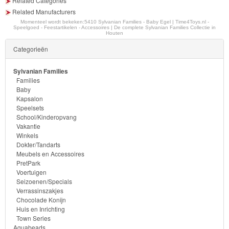
Related Categories
-
Related Manufacturers
Diego
Momenteel wordt bekeken:
5410 Sylvanian Families - Baby Egel | Time4Toys.nl -
Speelgoed - Feestartikelen - Accessoires | De complete Sylvanian Families Collectie in
Houten
Hello
Categorieën
Kitty
Sylvanian Families
Blaze
Families
Baby
Kapsalon
Looney
Speelsets
tunes
School/Kinderopvang
Vakantie
Winkels
Minions
Dokter/Tandarts
Meubels en Accessoires
Ben
PretPark
Voertuigen
10
Seizoenen/Specials
Verrassinszakjes
Fairies
Chocolade Konijn
Huis en Inrichting
Town Series
Megabloks
Aquabeads