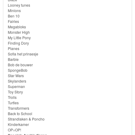
Looney tunes
Bob
Minions
Ben 10
de
Fairies
bouwer
Megabloks
Monster High
My Little Pony
SpongeBob
Finding Dory
Planes
Star
Sofia het prinsesje
Barbie
Wars
Bob de bouwer
SpongeBob
Skylanders
Star Wars
Skylanders
Superman
Superman
Toy Story
Trolls
Toy
Turtles
Transformers
Story
Back to School
Strandlaken & Poncho
Kinderkamer
Trolls
OP=OP!