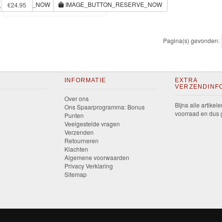
N_RESERVE_NOW
IMAGE_BUTTON_RESERVE_NOW
€24.95
Pagina(s) gevonden:
INFORMATIE
EXTRA
VERZENDINF
Over ons
Bijna alle artikele
Ons Spaarprogramma: Bonus
voorraad en dus g
Punten
Veelgestelde vragen
Verzenden
Retourneren
Klachten
Algemene voorwaarden
Privacy Verklaring
Sitemap