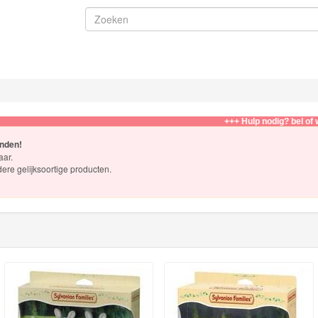
+++ Hulp nodig? bel of whatsapp na
onden!
aar.
dere gelijksoortige producten.