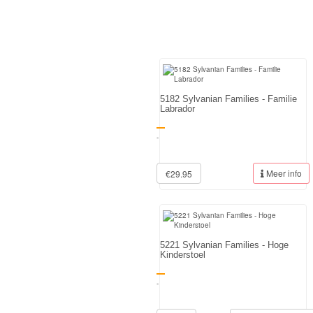
Diego
Hello
Kitty
Blaze
5182 Sylvanian Families - Familie
Labrador
Looney
-
tunes
Meer info
€29.95
Minions
Ben
10
5221 Sylvanian Families - Hoge
Kinderstoel
Fairies
-
Megabloks