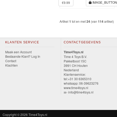
IMAGE_BUTTO
€9.99
Monster
High
Artikel
1
tot en met
24
(van
114
artikel)
My
Little
Pony
KLANTEN SERVICE
CONTACTGEGEVENS
Finding
Maak een Account
Time4Toys.nl
Bestaande Klant? Log In
Time 4 Toys B.V.
Dory
Contact
Pakketboot 15C
Klachten
3991 CH Houten
Planes
Nederland
Klantenservice:
tel:+31 30 6365310
Sofia
whatsapp: 06-39623276
www.time4toys.nl
het
- info@time4toys.nl
prinsesje
Barbie
Copyright © 2026
Time4Toys.nl