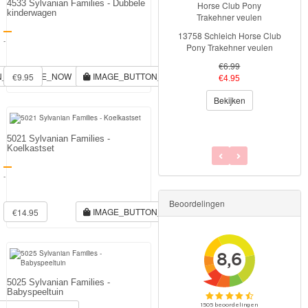
4533 Sylvanian Families - Dubbele
kinderwagen
Eenhoorn feest decoratie
hanger
-
€3.00
N_RESERVE_NOW
IMAGE_BUTTON_RESERVE_NOW
€9.95
Bekijken
5021 Sylvanian Families -
Koelkastset
-
Beoordelingen
IMAGE_BUTTON_RESERVE_NOW
€14.95
5025 Sylvanian Families -
Babyspeeltuin