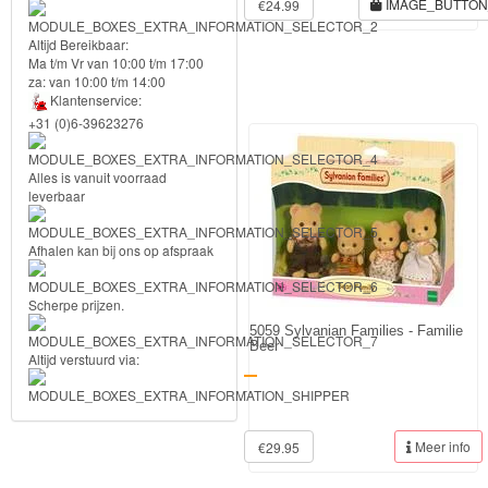
IMAGE_BUTTO
€24.99
Forever
Altijd Bereikbaar:
Friends
Ma t/m Vr van 10:00 t/m 17:00
za: van 10:00 t/m 14:00
Klantenservice:
Spiderman
+31 (0)6-39623276
Disney
Alles is vanuit voorraad
princess
leverbaar
Angry
Afhalen kan bij ons op afspraak
Birds
Scherpe prijzen.
Batman
5059 Sylvanian Families - Familie
Beer
Altijd verstuurd via:
Goede
-
dinosaurus
Dora
Meer info
€29.95
-