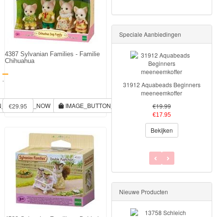
Speciale Aanbiedingen
4387 Sylvanian Families - Familie
Chihuahua
-
31912 Aquabeads Beginners
meeneemkoffer
N_RESERVE_NOW
IMAGE_BUTTON_RESERVE_NOW
€29.95
€19.99
€17.95
Bekijken
Nieuwe Producten