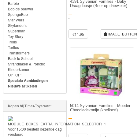
4391 Sylvanian Families - Baby
Frozen
Barbie
Draagdoosje (Beer op driewieler)
Bob de bouwer
SpongeBob
Paw
-
Star Wars
Patrol
Skylanders
Superman
IMAGE_BUTTO
€11.95
Toy Story
Fireman
Trolls
Turtles
Sam
Transformers
Back to School
Magische
Strandlaken & Poncho
Kinderkamer
Eenhoorn
OP=OP!
Speciale Aanbiedingen
Mickey
Nieuwe artikelen
&
Minnie
Kopen bij Time4Toys want:
5014 Sylvanian Families - Moeder
Chocoladekonijn (koelkast)
Puzzels
-
Voor 15:00 besteld dezelfde dag
Avengers
verstuurd