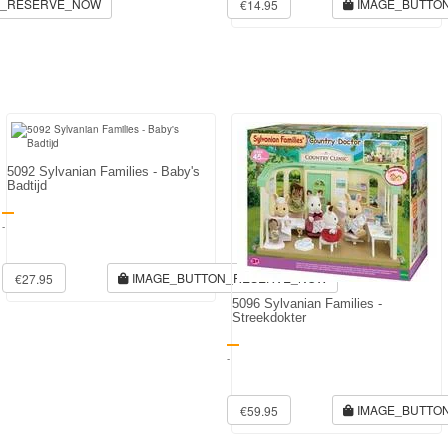
N_RESERVE_NOW
IMAGE_BUTTO
€14.95
5092 Sylvanian Families - Baby's
Badtijd
-
IMAGE_BUTTON_RESERVE_NOW
€27.95
5096 Sylvanian Families -
Streekdokter
-
IMAGE_BUTTO
€59.95