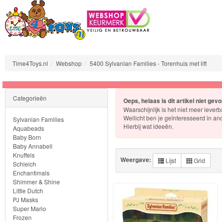
Time4Toys.nl
Webshop
5400 Sylvanian Families - Torenhuis met lift
Sylvanian
Categorieën
Oeps, helaas is dit artikel niet gev
Families
Waarschijnlijk is het niet meer leverb
Wellicht ben je geïnteresseerd in an
Sylvanian Families
Aquabeads
Hierbij wat ideeën.
Aquabeads
Baby Born
Baby Annabell
Baby
Knuffels
Weergave:
Lijst
Grid
Born
Schleich
Enchantimals
Shimmer & Shine
Baby
Little Dutch
Annabell
PJ Masks
Super Mario
Frozen