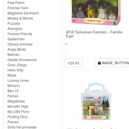
Knuffels
Paw Patrol
Fireman Sam
Schleich
Magische Eenhoorn
Mickey & Minnie
Puzzels
Enchantimals
Avengers
4018 Sylvanian Families - Familie
Forever Friends
Egel
Shimmer
Spiderman
Disney princess
&
-
Angry Birds
Batman
Shine
Goede dinosaurus
IMAGE_BUTTO
€29.95
Dora -Diego
Little
Hello Kitty
Blaze
Dutch
Looney tunes
Minions
PJ
Ben 10
Fairies
Masks
Megabloks
Monster High
Super
My Little Pony
Finding Dory
Mario
Planes
Sofia het prinsesje