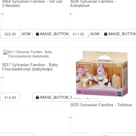
4464 Sylvanian Families - Set van
4506 Sylvanian Families -
3 Meubels
Eettafelset
-
-
N_RESERVE_NOW
IMAGE_BUTTON_RESERVE_NOW
IMAGE_BUTTO
€22.95
€11.95
5017 Sylvanian Families - Baby
Chocoladekonijn (babybedje)
-
IMAGE_BUTTON_RESERVE_NOW
€14.95
5020 Sylvanian Families - Toiletset
-