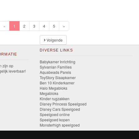
(current)
«
1
2
3
4
5
»
Volgende
DIVERSE LINKS
ORMATIE
Babykamer Inrichting
n zijn op
Sylvanian Families
elijk leverbaar!
Aquabeads Parels
ToyStory Slaapkamer
Ben 10 Kinderkamer
Halo Megabloks
Megabloks
Kinder rugzakken
Disney Princess Speelgoed
Disney Cars Speelgoed
Speelgoed online
Speelgoed kopen
Monsterhigh speelgoed