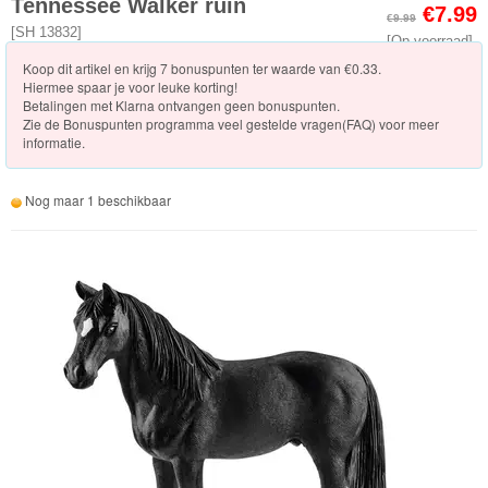
Knuffels
Tennessee Walker ruin
€7.99
€9.99
[
SH 13832
]
[Op voorraad]
Schleich
Koop dit artikel en krijg 7 bonuspunten ter waarde van €0.33.
Hiermee spaar je voor leuke korting!
Nieuwe
Betalingen met Klarna ontvangen geen bonuspunten.
Zie de
Bonuspunten programma veel gestelde vragen(FAQ)
voor meer
artikelen
informatie.
2023
Nog maar 1 beschikbaar
Horse
Club
Dinosaurs
ELDRADOR®
CREATURES
Wild
Life