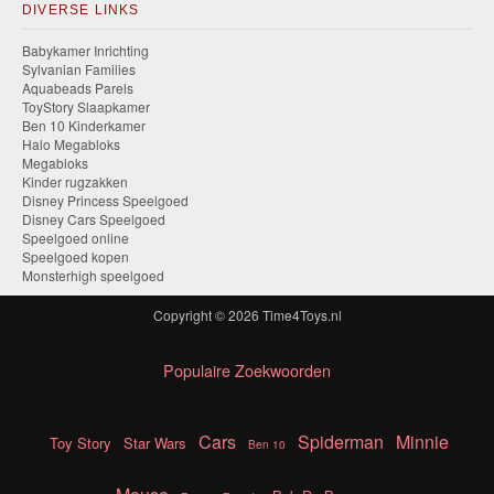
DIVERSE LINKS
Babykamer Inrichting
Sylvanian Families
Aquabeads Parels
ToyStory Slaapkamer
Ben 10 Kinderkamer
Halo Megabloks
Megabloks
Kinder rugzakken
Disney Princess Speelgoed
Disney Cars Speelgoed
Speelgoed online
Speelgoed kopen
Monsterhigh speelgoed
Copyright © 2026
Time4Toys.nl
Populaire Zoekwoorden
Cars
Spiderman
Minnie
Toy Story
Star Wars
Ben 10