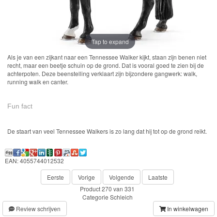
Farm
World-
Boerderij
Tap to expand
Bayala
Als je van een zijkant naar een Tennessee Walker kijkt, staan zijn benen niet
recht, maar een beetje schuin op de grond. Dat is vooral goed te zien bij de
achterpoten. Deze beenstelling verklaart zijn bijzondere gangwerk: walk,
artikelen
running walk en canter.
2022
Fun fact
Enchantimals
De staart van veel Tennessee Walkers is zo lang dat hij tot op de grond reikt.
Shimmer
&
EAN: 4055744012532
Shine
Eerste
Vorige
Volgende
Laatste
Product 270 van 331
Little
Categorie
Schleich
Dutch
Review schrijven
In winkelwagen