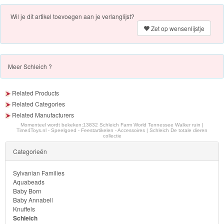
PJ
Wil je dit artikel toevoegen aan je verlanglijst?
Masks
Zet op wensenlijstje
Super
Mario
Meer
Schleich ?
Frozen
Related Products
Related Categories
Paw
Related Manufacturers
Patrol
Momenteel wordt bekeken:
13832 Schleich Farm World Tennessee Walker ruin |
Time4Toys.nl - Speelgoed - Feestartikelen - Accessoires | Schleich De totale dieren
collectie
Fireman
Categorieën
Sam
Sylvanian Families
Aquabeads
Magische
Baby Born
Eenhoorn
Baby Annabell
Knuffels
Schleich
Mickey