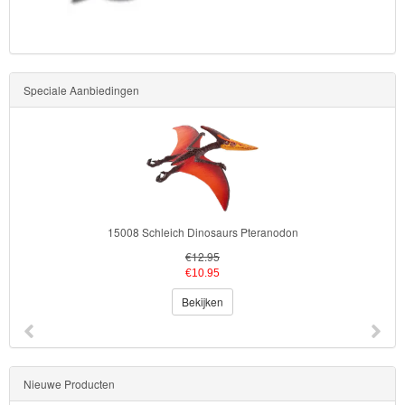
Toy
Story
Speciale Aanbiedingen
Trolls
Turtles
Transformers
Back
15008 Schleich Dinosaurs Pteranodon
to
€12.95
€10.95
School
Bekijken
Strandlaken
&
Poncho
Nieuwe Producten