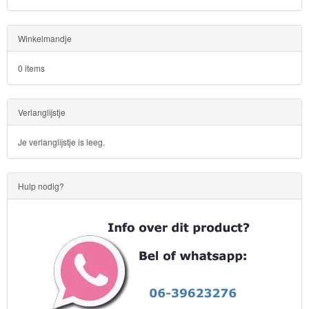
Sofia
het
Winkelmandje
prinsesje
0 items
Barbie
Verlanglijstje
Bob
de
Je verlanglijstje is leeg.
bouwer
Hulp nodig?
SpongeBob
Star
Wars
Skylanders
Superman