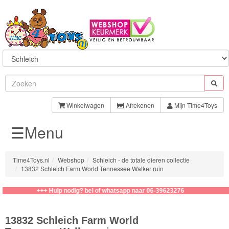
Sylvanian
Families
Winkelwagen
Afrekenen
Mijn Time4Toys
☰Menu
Aquabeads
Baby
Time4Toys.nl
Webshop
Schleich - de totale dieren collectie
Born
13832 Schleich Farm World Tennessee Walker ruin
Baby
+++ Hulp nodig? bel of whatsapp naar 06-39623276
Annabell
13832 Schleich Farm World