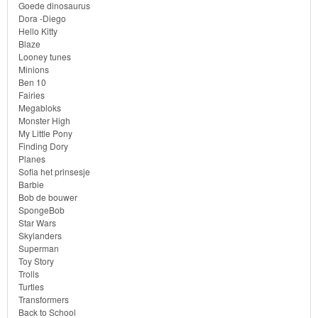
Batman
Goede dinosaurus
Dora -Diego
Hello Kitty
Goede
Blaze
dinosaurus
Looney tunes
Minions
Ben 10
Dora
Fairies
-
Megabloks
Monster High
Diego
My Little Pony
Finding Dory
Planes
Hello
Sofia het prinsesje
Kitty
Barbie
Bob de bouwer
SpongeBob
Blaze
Star Wars
Skylanders
Looney
Superman
Toy Story
tunes
Trolls
Turtles
Minions
Transformers
Back to School