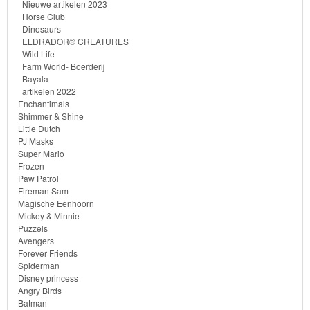
Nieuwe artikelen 2023
&
Horse Club
Dinosaurs
Minnie
ELDRADOR® CREATURES
Wild Life
Puzzels
Farm World- Boerderij
Bayala
artikelen 2022
Avengers
Enchantimals
Shimmer & Shine
Forever
Little Dutch
PJ Masks
Friends
Super Mario
Frozen
Spiderman
Paw Patrol
Fireman Sam
Magische Eenhoorn
Disney
Mickey & Minnie
Puzzels
princess
Avengers
Forever Friends
Angry
Spiderman
Disney princess
Birds
Angry Birds
Batman