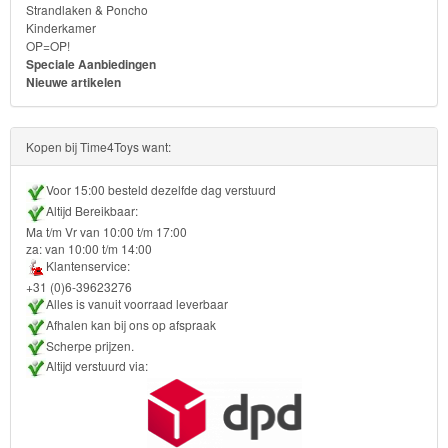
Strandlaken & Poncho
Ben
Kinderkamer
10
OP=OP!
Speciale Aanbiedingen
Nieuwe artikelen
Fairies
Megabloks
Kopen bij Time4Toys want:
Monster
Voor 15:00 besteld dezelfde dag verstuurd
High
Altijd Bereikbaar:
Ma t/m Vr van 10:00 t/m 17:00
za: van 10:00 t/m 14:00
My
Klantenservice:
Little
+31 (0)6-39623276
Alles is vanuit voorraad leverbaar
Pony
Afhalen kan bij ons op afspraak
Scherpe prijzen.
Finding
Altijd verstuurd via:
Dory
Planes