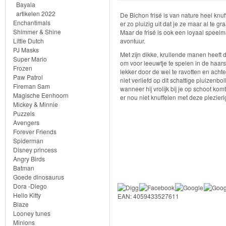
Knuffels
Bayala
artikelen 2022
De Bichon frisé is van nature heel knuff
Schleich
Enchantimals
er zo pluizig uit dat je ze maar al te g
Shimmer & Shine
Maar de frisé is ook een loyaal speelmaa
Little Dutch
avontuur.
Nieuwe
PJ Masks
Met zijn dikke, krullende manen heeft d
artikelen
Super Mario
om voor leeuwtje te spelen in de haars
Frozen
lekker door de wei te ravotten en achte
2023
Paw Patrol
niet verliefd op dit schattige pluizenbo
Fireman Sam
wanneer hij vrolijk bij je op schoot kom
Magische Eenhoorn
Horse
er nou niet knuffelen met deze plezieri
Mickey & Minnie
Club
Puzzels
Avengers
Forever Friends
Dinosaurs
Spiderman
Disney princess
ELDRADOR®
Angry Birds
Batman
CREATURES
Goede dinosaurus
Dora -Diego
Wild
Hello Kitty
EAN: 4059433527611
Blaze
Life
Looney tunes
Minions