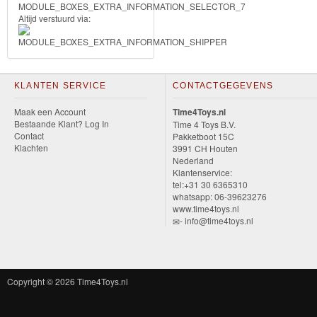
&
Altijd verstuurd via:
Minnie
Puzzels
KLANTEN SERVICE
CONTACTGEGEVENS
Avengers
Maak een Account
Time4Toys.nl
Bestaande Klant? Log In
Time 4 Toys B.V.
Forever
Contact
Pakketboot 15C
Klachten
3991 CH Houten
Friends
Nederland
Klantenservice:
Spiderman
tel:+31 30 6365310
whatsapp: 06-39623276
www.time4toys.nl
Disney
- info@time4toys.nl
princess
Angry
Copyright © 2026
Time4Toys.nl
Birds