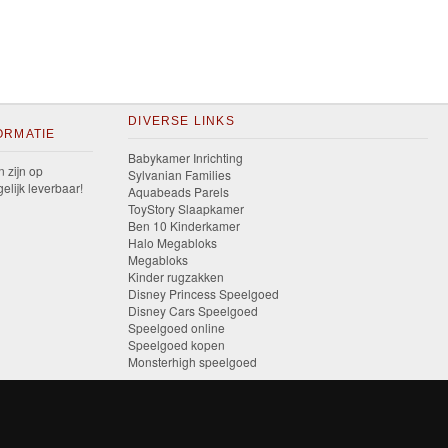
DIVERSE LINKS
ORMATIE
Babykamer Inrichting
n zijn op
Sylvanian Families
elijk leverbaar!
Aquabeads Parels
ToyStory Slaapkamer
Ben 10 Kinderkamer
Halo Megabloks
Megabloks
Kinder rugzakken
Disney Princess Speelgoed
Disney Cars Speelgoed
Speelgoed online
Speelgoed kopen
Monsterhigh speelgoed