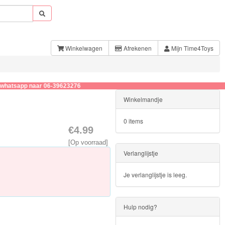
Winkelwagen
Afrekenen
Mijn Time4Toys
p naar 06-39623276
Winkelmandje
0 items
€4.99
[Op voorraad]
Verlanglijstje
Je verlanglijstje is leeg.
Hulp nodig?