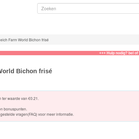
eich Farm World Bichon frisé
+++ Hulp nodig? bel of whatsap
orld Bichon frisé
en ter waarde van €0.21.
en bonuspunten.
gestelde vragen(FAQ)
voor meer informatie.