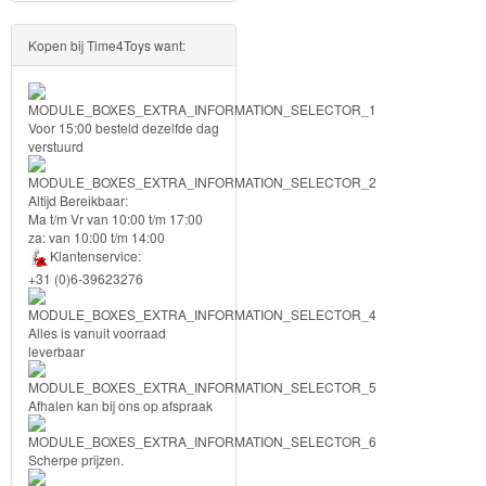
PJ
Kopen bij Time4Toys want:
Masks
Super
Voor 15:00 besteld dezelfde dag
Mario
verstuurd
Frozen
Altijd Bereikbaar:
Ma t/m Vr van 10:00 t/m 17:00
Paw
za: van 10:00 t/m 14:00
Klantenservice:
Patrol
+31 (0)6-39623276
Fireman
Alles is vanuit voorraad
Sam
leverbaar
Magische
Afhalen kan bij ons op afspraak
Eenhoorn
Scherpe prijzen.
Mickey