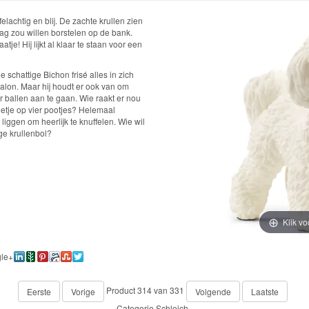
elachtig en blij. De zachte krullen zien
raag zou willen borstelen op de bank.
tje! Hij lijkt al klaar te staan voor een
e schattige Bichon frisé alles in zich
alon. Maar hij houdt er ook van om
r ballen aan te gaan. Wie raakt er nou
lletje op vier pootjes? Helemaal
t liggen om heerlijk te knuffelen. Wie wil
ge krullenbol?
Klik vo
Product 314 van 331
Eerste
Vorige
Volgende
Laatste
Categorie
Schleich