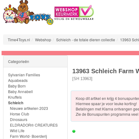
Time4Toys.nl
Webshop
Schleich - de totale dieren collectie
13963 Schl
Sylvanian
Categorieën
Families
13963 Schleich Farm W
Sylvanian Families
Aquabeads
[
SH 13963
]
Aquabeads
Baby Born
Baby Annabell
Baby
Knuffels
Koop dit artikel en krijg 4 bonuspunt
Born
Schleich
Hiermee spaar je voor leuke korting!
Nieuwe artikelen 2023
Betalingen met Klarna ontvangen ge
Horse Club
Zie de
Bonuspunten programma veel 
Baby
Dinosaurs
Annabell
ELDRADOR® CREATURES
Wild Life
Farm World- Boerderij