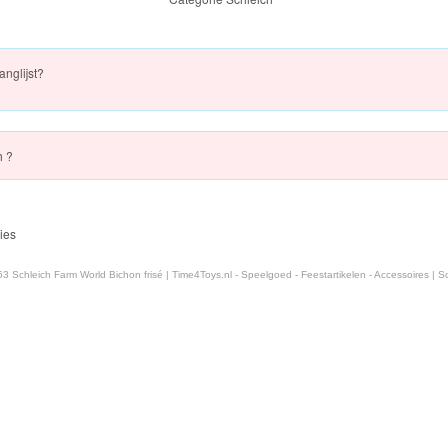
anglijst?
h ?
ies
3 Schleich Farm World Bichon frisé | Time4Toys.nl - Speelgoed - Feestartikelen - Accessoires | Sch