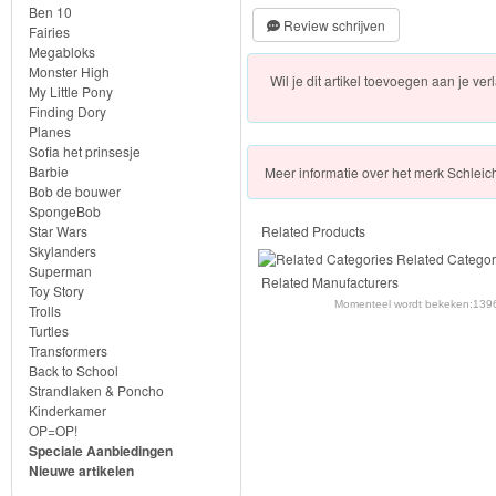
Farm
Ben 10
Review schrijven
Fairies
World-
Megabloks
Monster High
Boerderij
Wil je dit artikel toevoegen aan je verl
My Little Pony
Finding Dory
Bayala
Planes
Sofia het prinsesje
Barbie
artikelen
Meer
informatie over het merk
Schleic
Bob de bouwer
2022
SpongeBob
Star Wars
Related Products
Skylanders
Related Categor
Superman
Enchantimals
Related Manufacturers
Toy Story
Momenteel wordt bekeken:
1396
Trolls
Shimmer
Turtles
Transformers
&
Back to School
Strandlaken & Poncho
Shine
Kinderkamer
OP=OP!
Little
Speciale Aanbiedingen
Nieuwe artikelen
Dutch