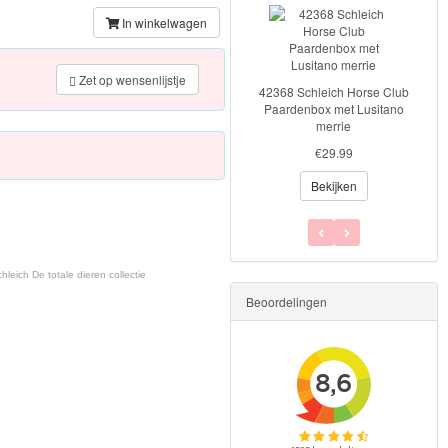
In winkelwagen
42538 Schleich Horse Club
Zet op wensenlijstje
42368 Schleich Horse Club
Accessoires Toernooi
Paardenbox met Lusitano
€5.99
merrie
Bekijken
€29.99
Bekijken
leich De totale dieren collectie
Beoordelingen