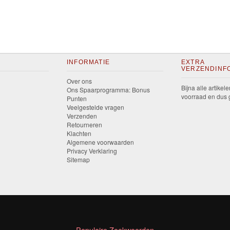
INFORMATIE
EXTRA
VERZENDINF
Over ons
Bijna alle artikele
Ons Spaarprogramma: Bonus
voorraad en dus g
Punten
Veelgestelde vragen
Verzenden
Retourneren
Klachten
Algemene voorwaarden
Privacy Verklaring
Sitemap
Populaire Zoekwoorden