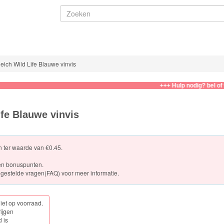
eich Wild Life Blauwe vinvis
+++ Hulp nodig? bel of whats
ife Blauwe vinvis
en ter waarde van €0.45.
en bonuspunten.
gestelde vragen(FAQ)
voor meer informatie.
niet op voorraad.
rijgen
 is