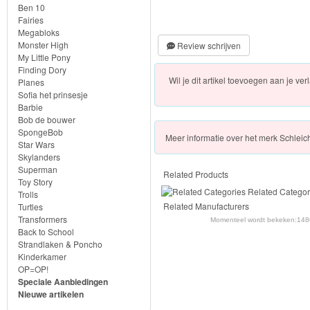
Farm
Ben 10
Fairies
World-
Megabloks
Monster High
Boerderij
Review schrijven
My Little Pony
Finding Dory
Bayala
Wil je dit artikel toevoegen aan je verl
Planes
Sofia het prinsesje
Barbie
artikelen
Bob de bouwer
2022
SpongeBob
Meer
informatie over het merk
Schleic
Star Wars
Skylanders
Superman
Enchantimals
Related Products
Toy Story
Related Categor
Trolls
Shimmer
Related Manufacturers
Turtles
Transformers
Momenteel wordt bekeken:
1480
&
Back to School
Strandlaken & Poncho
Shine
Kinderkamer
OP=OP!
Little
Speciale Aanbiedingen
Nieuwe artikelen
Dutch