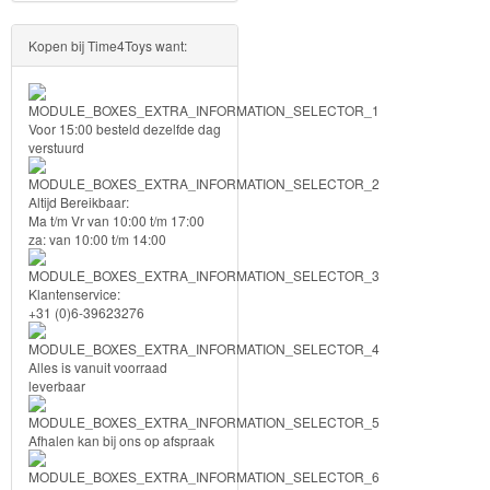
PJ
Kopen bij Time4Toys want:
Masks
Super
Voor 15:00 besteld dezelfde dag
Mario
verstuurd
Frozen
Altijd Bereikbaar:
Ma t/m Vr van 10:00 t/m 17:00
Paw
za: van 10:00 t/m 14:00
Patrol
Klantenservice:
+31 (0)6-39623276
Fireman
Sam
Alles is vanuit voorraad
leverbaar
Magische
Eenhoorn
Afhalen kan bij ons op afspraak
Mickey