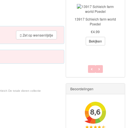
13917 Schleich farm world
Poedel
42433 Schleich Horse Club
€4.99
Trainingsset voor toernooi
Zet op wensenlijstje
Bekijken
€32.99
€24.95
Bekijken
Beoordelingen
leich De totale dieren collectie