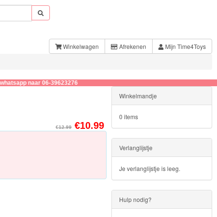
Winkelwagen
Afrekenen
Mijn Time4Toys
app naar 06-39623276
Winkelmandje
0 items
€10.99
€12.99
Verlanglijstje
Je verlanglijstje is leeg.
Hulp nodig?