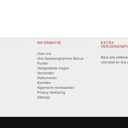
INFORMATIE
EXTRA
VERZENDINF
Over ons
Bijna alle artikele
Ons Spaarprogramma: Bonus
voorraad en dus g
Punten
Veelgestelde vragen
Verzenden
Retourneren
Klachten
Algemene voorwaarden
Privacy Verklaring
Sitemap