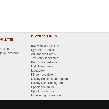
DIVERSE LINKS
ORMATIE
Babykamer Inrichting
n zijn op
Sylvanian Families
elijk leverbaar!
Aquabeads Parels
ToyStory Slaapkamer
Ben 10 Kinderkamer
Halo Megabloks
Megabloks
Kinder rugzakken
Disney Princess Speelgoed
Disney Cars Speelgoed
Speelgoed online
Speelgoed kopen
Monsterhigh speelgoed