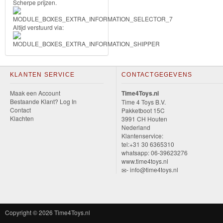
Scherpe prijzen.
&
Minnie
Altijd verstuurd via:
Puzzels
Avengers
KLANTEN SERVICE
CONTACTGEGEVENS
Forever
Maak een Account
Time4Toys.nl
Bestaande Klant? Log In
Time 4 Toys B.V.
Friends
Contact
Pakketboot 15C
Klachten
3991 CH Houten
Nederland
Spiderman
Klantenservice:
tel:+31 30 6365310
Disney
whatsapp: 06-39623276
www.time4toys.nl
princess
- info@time4toys.nl
Angry
Birds
Copyright © 2026
Time4Toys.nl