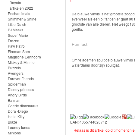
Knuffels
Bayala
artikelen 2022
Schleich
Enchantimals
De blauwe vinvis is het grootste zoogdi
Shimmer & Shine
evenveel als een olifant en er gaat 90 to
grootste van alle dieren. Het weegt 18
Little Dutch
Nieuwe
gorilla.
PJ Masks
artikelen
Super Mario
Frozen
2023
Fun fact
Paw Patrol
Fireman Sam
Magische Eenhoorn
Horse
Om te ademen spuit de blauwe vinvis 
Mickey & Minnie
waterdamp door zijn spuitgat.
Club
Puzzels
Avengers
Forever Friends
Dinosaurs
Spiderman
Disney princess
ELDRADOR®
Angry Birds
Batman
CREATURES
Goede dinosaurus
Dora -Diego
Wild
Hello Kitty
Blaze
EAN: 4055744020742
Life
Looney tunes
Helaas is dit artikel op dit moment ni
Minions