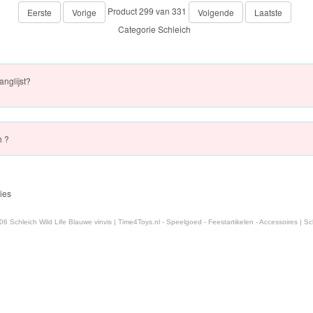
Product 299 van 331
Eerste
Vorige
Volgende
Laatste
Categorie
Schleich
anglijst?
h ?
ies
6 Schleich Wild Life Blauwe vinvis | Time4Toys.nl - Speelgoed - Feestartikelen - Accessoires | Sch