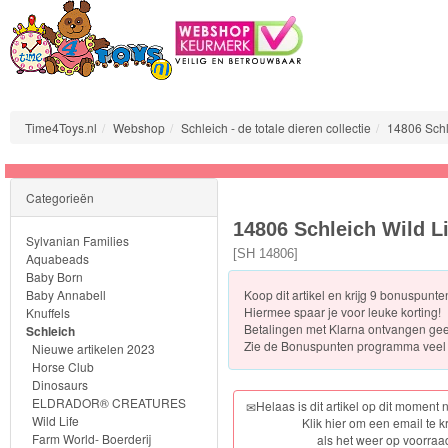
Time4Toys.nl
Webshop
Schleich - de totale dieren collectie
14806 Schl
Sylvanian
Categorieën
Families
14806 Schleich Wild L
Sylvanian Families
Aquabeads
[
SH 14806
]
Aquabeads
Baby Born
Baby Annabell
Koop dit artikel en krijg 9 bonuspunt
Baby
Hiermee spaar je voor leuke korting!
Knuffels
Born
Betalingen met Klarna ontvangen ge
Schleich
Zie de
Bonuspunten programma veel 
Nieuwe artikelen 2023
Horse Club
Baby
Dinosaurs
Annabell
ELDRADOR® CREATURES
Helaas is dit artikel op dit moment 
Wild Life
Klik hier om een email te k
Farm World- Boerderij
als het weer op voorraad