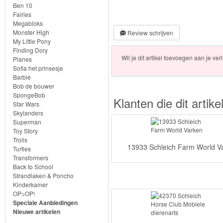
Farm
Ben 10
Fairies
World-
Megabloks
Monster High
Boerderij
Review schrijven
My Little Pony
Finding Dory
Bayala
Wil je dit artikel toevoegen aan je verl
Planes
Sofia het prinsesje
Barbie
artikelen
Bob de bouwer
2022
SpongeBob
Klanten die dit arti
Star Wars
Skylanders
Superman
Enchantimals
Toy Story
Trolls
13933 Schleich Farm World V
Shimmer
Turtles
Transformers
&
Back to School
Strandlaken & Poncho
Shine
Kinderkamer
OP=OP!
Little
Speciale Aanbiedingen
Nieuwe artikelen
Dutch