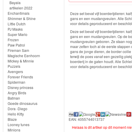
Knuffels
Bayala
artikelen 2022
Schleich
Enchantimals
Deze set bevat vijf boerderijdieren: kal
Shimmer & Shine
gans en een mustangveulen. Alle Schle
voor details geproduceerd en beschild
Little Dutch
Nieuwe
PJ Masks
Deze set bevat vijf boerderijdieren: kal
artikelen
Super Mario
gans en een mustangveulen. Op de boer
Frozen
mustangveulen geboren. Ze staan nog 
2023
Paw Patrol
maar zetten toch al de eerste stappen 
Fireman Sam
gans de jonge dieren, de border collie 
Magische Eenhoorn
Horse
terwijl de poes vanaf een gezellig plek
Mickey & Minnie
boerderij in de gaten houdt. Alle Schle
Club
Puzzels
voor details geproduceerd en beschild
Avengers
Forever Friends
Dinosaurs
Spiderman
Disney princess
ELDRADOR®
Angry Birds
Batman
CREATURES
Goede dinosaurus
Dora -Diego
Wild
Hello Kitty
Blaze
EAN: 4055744013737
Life
Looney tunes
Helaas is dit artikel op dit moment ni
Minions