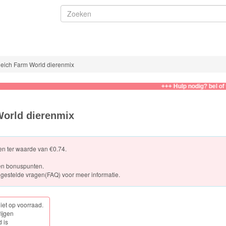
eich Farm World dierenmix
+++ Hulp nodig? bel of whatsap
World dierenmix
ten ter waarde van €0.74.
en bonuspunten.
gestelde vragen(FAQ)
voor meer informatie.
niet op voorraad.
rijgen
 is