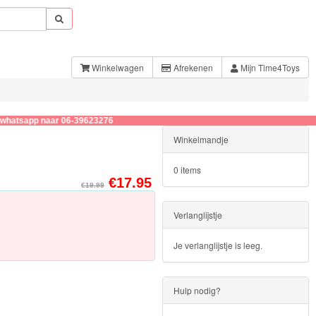
Winkelwagen
Afrekenen
Mijn Time4Toys
p naar 06-39623276
Winkelmandje
0 items
€17.95
€19.99
Verlanglijstje
Je verlanglijstje is leeg.
Hulp nodig?