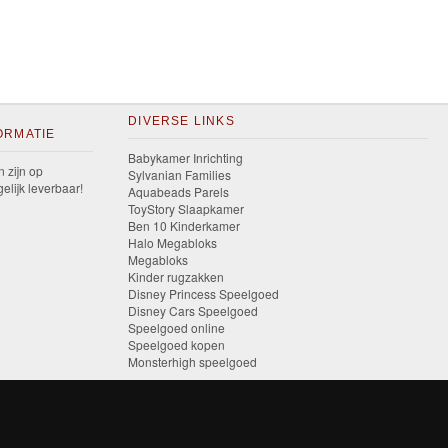
DIVERSE LINKS
ORMATIE
Babykamer Inrichting
n zijn op
Sylvanian Families
elijk leverbaar!
Aquabeads Parels
ToyStory Slaapkamer
Ben 10 Kinderkamer
Halo Megabloks
Megabloks
Kinder rugzakken
Disney Princess Speelgoed
Disney Cars Speelgoed
Speelgoed online
Speelgoed kopen
Monsterhigh speelgoed