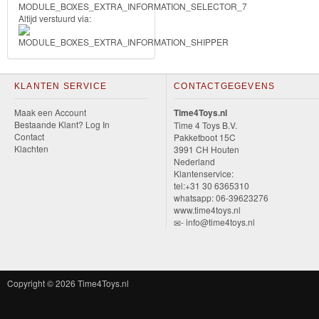
&
Altijd verstuurd via:
Minnie
Puzzels
KLANTEN SERVICE
CONTACTGEGEVENS
Avengers
Maak een Account
Time4Toys.nl
Bestaande Klant? Log In
Time 4 Toys B.V.
Forever
Contact
Pakketboot 15C
Klachten
3991 CH Houten
Friends
Nederland
Klantenservice:
Spiderman
tel:+31 30 6365310
whatsapp: 06-39623276
www.time4toys.nl
Disney
- info@time4toys.nl
princess
Angry
Copyright © 2026
Time4Toys.nl
Birds