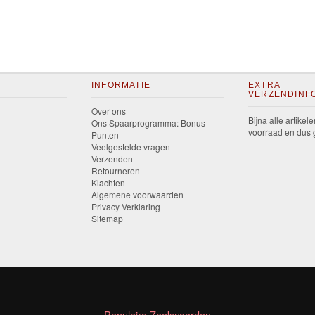
INFORMATIE
EXTRA
VERZENDINF
Over ons
Bijna alle artikele
Ons Spaarprogramma: Bonus
voorraad en dus g
Punten
Veelgestelde vragen
Verzenden
Retourneren
Klachten
Algemene voorwaarden
Privacy Verklaring
Sitemap
Populaire Zoekwoorden