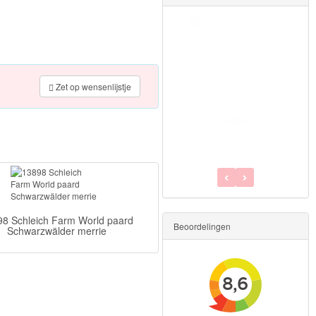
42485 Schleich farm world
Paardenstal
42615 Schleich Horse Club
Haarstyling accessoires
€89.99
Zet op wensenlijstje
€4.99
Bekijken
Bekijken
8 Schleich Farm World paard
Beoordelingen
Schwarzwälder merrie