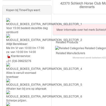
42370 Schleich Horse Club Mo
PJ
dierenarts
Kopen bij Time4Toys want:
Masks
Super
Voor 15:00 besteld dezelfde dag
Meer
informatie over het merk
Schleic
Mario
verstuurd
Frozen
Related Products
Altijd Bereikbaar:
Ma t/m Vr van 10:00 t/m 17:00
Related Categor
Paw
za: van 10:00 t/m 14:00
Related Manufacturers
Klantenservice:
Patrol
Momenteel wordt bekeken:
423
+31 (0)6-39623276
Fireman
Alles is vanuit voorraad
Sam
leverbaar
Magische
Afhalen kan bij ons op afspraak
Eenhoorn
Scherpe prijzen.
Mickey