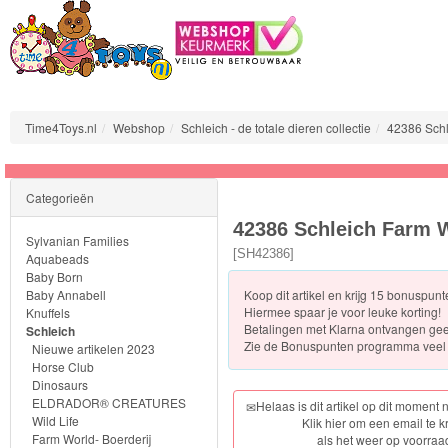
Time4Toys.nl
Webshop
Schleich - de totale dieren collectie
42386 Schl
Sylvanian
Categorieën
Families
42386 Schleich Farm 
Sylvanian Families
Aquabeads
[
SH42386
]
Aquabeads
Baby Born
Baby Annabell
Koop dit artikel en krijg 15 bonuspun
Baby
Hiermee spaar je voor leuke korting!
Knuffels
Born
Betalingen met Klarna ontvangen ge
Schleich
Zie de
Bonuspunten programma veel 
Nieuwe artikelen 2023
Horse Club
Baby
Dinosaurs
Annabell
ELDRADOR® CREATURES
Helaas is dit artikel op dit moment 
Wild Life
Klik hier om een email te k
Farm World- Boerderij
als het weer op voorraad