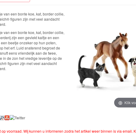
fje van een bonte koe, kat, border collie,
ich® figuren zijn met veel aandacht
erd.
fje van een bonte koe, kat, border collie,
derij zijn een gevlekt kalfje en een
een beetje onzeker op hun poten,
op het erf. Luid snaterend begroet de
snuft eens vriendelijk aan de twee,
je in de zon het vredige leventje op de
ich® figuren zijn met veel aandacht
erd.
Klik vo
et op voorraad. Wij kunnen u informeren zodra het artikel weer binnen is via email. K