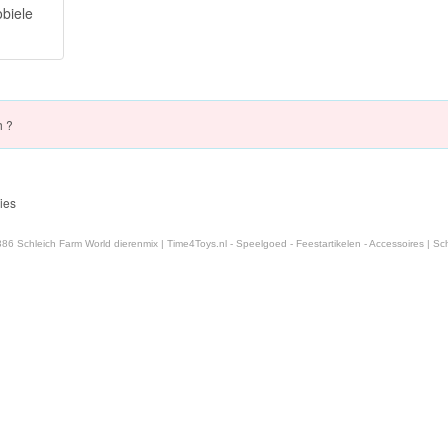
biele
h ?
ies
86 Schleich Farm World dierenmix | Time4Toys.nl - Speelgoed - Feestartikelen - Accessoires | Schl