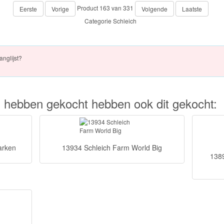
Product 163 van 331
Eerste
Vorige
Volgende
Laatste
Categorie
Schleich
anglijst?
kel hebben gekocht hebben ook dit gekocht:
arken
13934 Schleich Farm World Big
1389