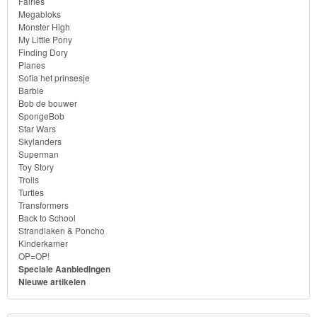
Fairies
Megabloks
Monster High
Toy
My Little Pony
Story
Finding Dory
Planes
Sofia het prinsesje
Trolls
Barbie
Bob de bouwer
Turtles
SpongeBob
Star Wars
Skylanders
Transformers
Superman
Toy Story
Back
Trolls
Turtles
to
Transformers
School
Back to School
Strandlaken & Poncho
Kinderkamer
Strandlaken
OP=OP!
&
Speciale Aanbiedingen
Nieuwe artikelen
Poncho