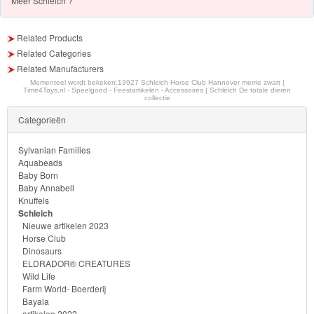
Meer
Schleich ?
Ben
10
Related Products
Related Categories
Fairies
Related Manufacturers
Momenteel wordt bekeken:
13927 Schleich Horse Club Hannover merrie zwart |
Time4Toys.nl - Speelgoed - Feestartikelen - Accessoires | Schleich De totale dieren
Megabloks
collectie
Categorieën
Monster
High
Sylvanian Families
Aquabeads
Baby Born
My
Baby Annabell
Little
Knuffels
Schleich
Pony
Nieuwe artikelen 2023
Horse Club
Finding
Dinosaurs
ELDRADOR® CREATURES
Dory
Wild Life
Farm World- Boerderij
Planes
Bayala
artikelen 2022