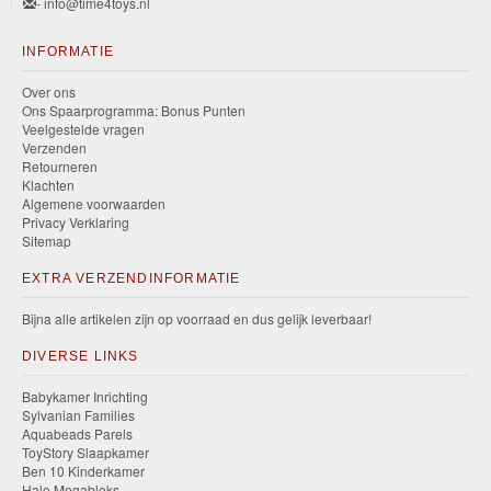
- info@time4toys.nl
INFORMATIE
Over ons
Ons Spaarprogramma: Bonus Punten
Veelgestelde vragen
Verzenden
Retourneren
Klachten
Algemene voorwaarden
Privacy Verklaring
Sitemap
EXTRA VERZENDINFORMATIE
Bijna alle artikelen zijn op voorraad en dus gelijk leverbaar!
DIVERSE LINKS
Babykamer Inrichting
Sylvanian Families
Aquabeads Parels
ToyStory Slaapkamer
Ben 10 Kinderkamer
Halo Megabloks