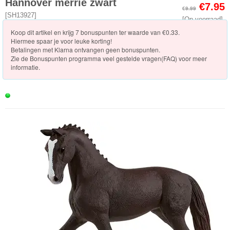
Knuffels
Hannover merrie zwart
€7.95
€9.99
[
SH13927
]
[Op voorraad]
Schleich
Koop dit artikel en krijg 7 bonuspunten ter waarde van €0.33.
Hiermee spaar je voor leuke korting!
Nieuwe
Betalingen met Klarna ontvangen geen bonuspunten.
Zie de
Bonuspunten programma veel gestelde vragen(FAQ)
voor meer
artikelen
informatie.
2023
Horse
Club
Dinosaurs
ELDRADOR®
CREATURES
Wild
Life