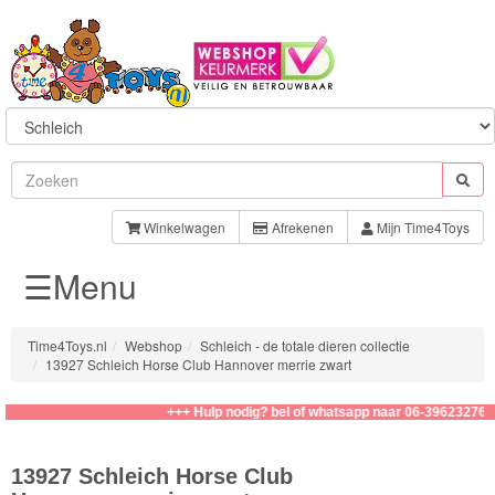
Sylvanian
Families
Winkelwagen
Afrekenen
Mijn Time4Toys
☰Menu
Aquabeads
Baby
Time4Toys.nl
Webshop
Schleich - de totale dieren collectie
Born
13927 Schleich Horse Club Hannover merrie zwart
Baby
+++ Hulp nodig? bel of whatsapp naar 06-39623276
Annabell
13927 Schleich Horse Club