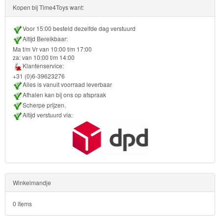
Kinderkamer
Kopen bij Time4Toys want:
OP=OP!
Voor 15:00 besteld dezelfde dag verstuurd
Altijd Bereikbaar:
Ma t/m Vr van 10:00 t/m 17:00
za: van 10:00 t/m 14:00
Klantenservice:
+31 (0)6-39623276
Alles is vanuit voorraad leverbaar
Afhalen kan bij ons op afspraak
Scherpe prijzen.
Altijd verstuurd via:
Winkelmandje
0 items