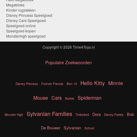
Megabloks
Kinder rugzakken
Disney Princess Speelgoed
Disney Cars Speelgoed
Speelgoed online
Speelgoed kopen
Monsterhigh speelgoed
Copyright © 2026
Time4Toys.nl
Populaire Zoekwoorden
Hello Kitty
Minnie
Disney Princess
Forever Friends
Ben 10
Mouse
Cars
Spiderman
Barbie
Sylvanian Families
Dora
Bob
Monster High
Tinkerbell
Disney Fairies
De Bouwer
Sylvanian
School