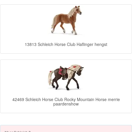
Batman
Goede
dinosaurus
Dora
13813 Schleich Horse Club Haflinger hengst
-
Diego
Hello
Kitty
Blaze
42469 Schleich Horse Club Rocky Mountain Horse merrie
Looney
paardenshow
tunes
Minions