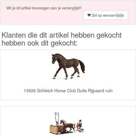
PJ
Wil je dit artikel toevoegen aan je verlanglijst?
Zet op wensenlijstje
Masks
Super
Klanten die dit artikel hebben gekocht
Mario
hebben ook dit gekocht:
Frozen
Paw
Patrol
Fireman
13926 Schleich Horse Club Duits Rijpaard ruin
Sam
Magische
Eenhoorn
Mickey