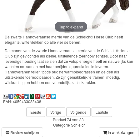
Farm
World-
Boerderij
Tap to expand
Bayala
De zwarte Hannoveraanse merrie van de Schleich® Horse Club heeft
elegante, witte vlekken op alle vier de benen.
artikelen
De manen van de zwarte Hannoveraanse merrie van de Schleich® Horse
Club zijn gevlochten als kleine, uitstekende toernooivlechtjes. Door haar
2022
levendige houding laat ze zien dat ze volop energie heeft en nauwelijks kan
wachten om samen met haar berijder topprestaties te leveren.
Hannoveranen tellen tot de oudste warmbloedrassen en gelden als
uitstekende toernooipaarden. Ze zijn gemakkelijk te trainen, moedig,
Enchantimals
wilskrachtig en hebben een vriendelijk, zacht karakter.
Shimmer
&
EAN: 4059433083438
Shine
Eerste
Vorige
Volgende
Laatste
Product 74 van 331
Little
Categorie
Schleich
Review schrijven
In winkelwagen
Dutch