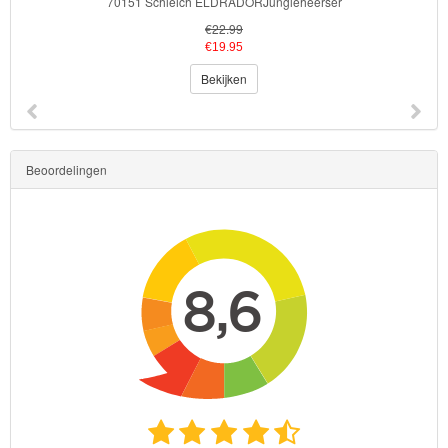
70151 Schleich ELDRADORJungleheerser
€22.99
€19.95
Bekijken
Beoordelingen