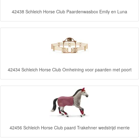
&
42438 Schleich Horse Club Paardenwasbox Emily en Luna
Minnie
Puzzels
Avengers
Forever
Friends
42434 Schleich Horse Club Omheining voor paarden met poort
Spiderman
Disney
princess
Angry
Birds
42456 Schleich Horse Club paard Trakehner wedstrijd merrie