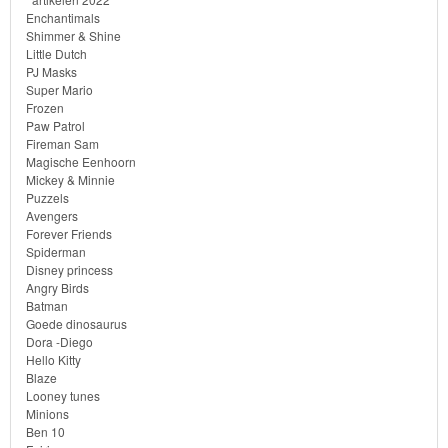
Enchantimals
Sofia
Shimmer & Shine
Little Dutch
het
PJ Masks
prinsesje
Super Mario
Frozen
Paw Patrol
Barbie
Fireman Sam
Magische Eenhoorn
Bob
Mickey & Minnie
Puzzels
de
Avengers
bouwer
Forever Friends
Spiderman
Disney princess
SpongeBob
Angry Birds
Batman
Star
Goede dinosaurus
Dora -Diego
Wars
Hello Kitty
Blaze
Looney tunes
Skylanders
Minions
Ben 10
Superman