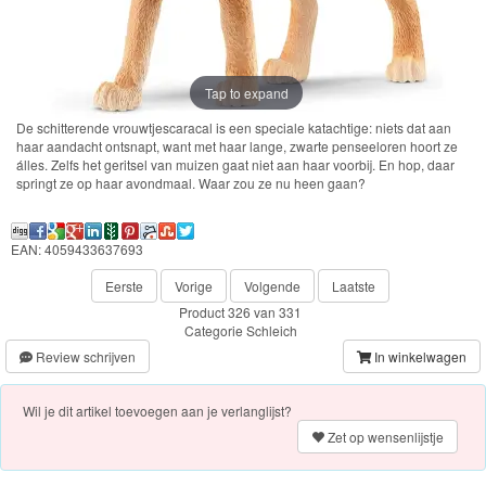
Farm
World-
Boerderij
Tap to expand
Bayala
De schitterende vrouwtjescaracal is een speciale katachtige: niets dat aan
haar aandacht ontsnapt, want met haar lange, zwarte penseeloren hoort ze
álles. Zelfs het geritsel van muizen gaat niet aan haar voorbij. En hop, daar
artikelen
springt ze op haar avondmaal. Waar zou ze nu heen gaan?
2022
EAN: 4059433637693
Enchantimals
Eerste
Vorige
Volgende
Laatste
Product 326 van 331
Shimmer
Categorie
Schleich
&
Review schrijven
In winkelwagen
Shine
Wil je dit artikel toevoegen aan je verlanglijst?
Little
Zet op wensenlijstje
Dutch