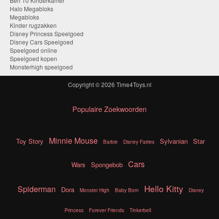
Ben 10 Kinderkamer
Halo Megabloks
Megabloks
Kinder rugzakken
Disney Princess Speelgoed
Disney Cars Speelgoed
Speelgoed online
Speelgoed kopen
Monsterhigh speelgoed
Copyright © 2026
Time4Toys.nl
Populaire Zoekwoorden
Minnie Mouse
Toy Story
Sylvanian
Star
Barbie
Disney Fairies
Cars
Wars
Spongebob
Hello Kitty
Spiderman
Dora
Monster High
Baby Born
Disney
Princess
Forever Friends
Tinkerbell