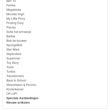
Batman
Ben 10
Fairies
Megabloks
Goede
Monster High
My Little Pony
dinosaurus
Finding Dory
Planes
Dora
Sofia het prinsesje
Barbie
-
Bob de bouwer
Diego
SpongeBob
Star Wars
Skylanders
Hello
Superman
Kitty
Toy Story
Trolls
Turtles
Blaze
Transformers
Back to School
Looney
Strandlaken & Poncho
Kinderkamer
tunes
OP=OP!
Speciale Aanbiedingen
Nieuwe artikelen
Minions