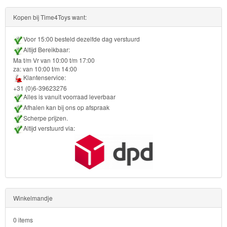
Ben
Kopen bij Time4Toys want:
10
Voor 15:00 besteld dezelfde dag verstuurd
Fairies
Altijd Bereikbaar:
Ma t/m Vr van 10:00 t/m 17:00
Megabloks
za: van 10:00 t/m 14:00
Klantenservice:
+31 (0)6-39623276
Monster
Alles is vanuit voorraad leverbaar
High
Afhalen kan bij ons op afspraak
Scherpe prijzen.
My
Altijd verstuurd via:
Little
Pony
Finding
Dory
Winkelmandje
Planes
0 items