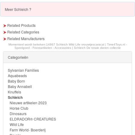
PJ
Meer
Schleich ?
Masks
Related Products
Super
Related Categories
Mario
Related Manufacturers
Momenteel wordt bekeken:
14867 Schleich Wild Life vrouwtjescaracal | Time4Toys.nl -
Speelgoed - Feestartikelen - Accessoires | Schleich De totale dieren collectie
Frozen
Categorieën
Paw
Sylvanian Families
Patrol
Aquabeads
Baby Born
Baby Annabell
Fireman
Knuffels
Sam
Schleich
Nieuwe artikelen 2023
Horse Club
Magische
Dinosaurs
Eenhoorn
ELDRADOR® CREATURES
Wild Life
Farm World- Boerderij
Mickey