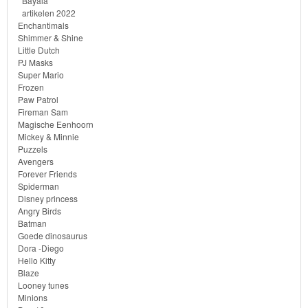
Bayala
artikelen 2022
&
Enchantimals
Minnie
Shimmer & Shine
Little Dutch
PJ Masks
Puzzels
Super Mario
Frozen
Avengers
Paw Patrol
Fireman Sam
Magische Eenhoorn
Forever
Mickey & Minnie
Friends
Puzzels
Avengers
Forever Friends
Spiderman
Spiderman
Disney princess
Disney
Angry Birds
Batman
princess
Goede dinosaurus
Dora -Diego
Angry
Hello Kitty
Blaze
Birds
Looney tunes
Minions