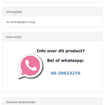
Sofia
Verlanglijstje
het
prinsesje
Je verlanglijstje is leeg.
Barbie
Hulp nodig?
Bob
de
bouwer
SpongeBob
Star
Wars
Skylanders
Speciale Aanbiedingen
Superman