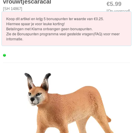
Knuffels
vrouwtjescaracal
€5.99
[
SH 14867
]
[Op voorraad]
Schleich
Koop dit artikel en krijg 5 bonuspunten ter waarde van €0.25.
Hiermee spaar je voor leuke korting!
Nieuwe
Betalingen met Klarna ontvangen geen bonuspunten.
Zie de
Bonuspunten programma veel gestelde vragen(FAQ)
voor meer
artikelen
informatie.
2023
Horse
Club
Dinosaurs
ELDRADOR®
CREATURES
Wild
Life