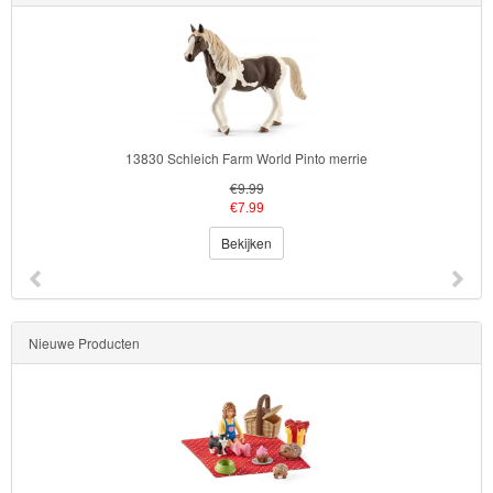
Toy
Story
Trolls
3830 Schleich Farm World Pinto merrie
14855 
Turtles
€9.99
€7.99
Transformers
Bekijken
Back
to
School
Nieuwe Producten
Strandlaken
&
Poncho