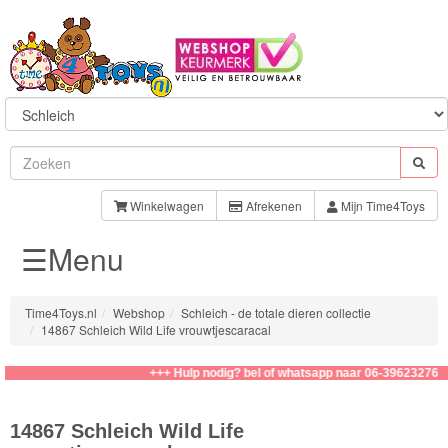
Sylvanian
Families
Winkelwagen
Afrekenen
Mijn Time4Toys
☰Menu
Aquabeads
Baby
Time4Toys.nl
Webshop
Schleich - de totale dieren collectie
Born
14867 Schleich Wild Life vrouwtjescaracal
Baby
+++ Hulp nodig? bel of whatsapp naar 06-39623276
Annabell
14867 Schleich Wild Life